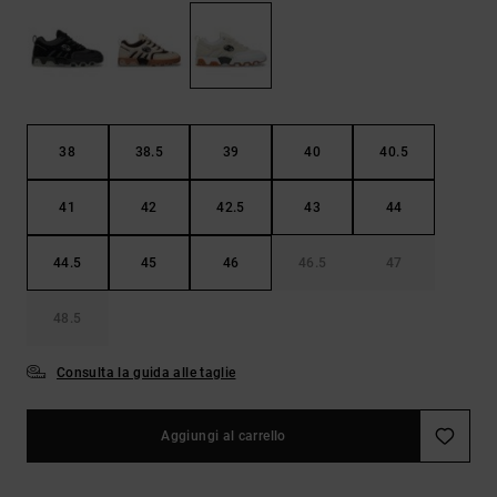
Borse e
risposte
zaini
alle
domande
più
Cinture e
frequenti e
portamonete
accedi al
nostro
38
38.5
39
40
40.5
modulo di
contatto.
41
42
42.5
43
44
Consulta
le FAQ
44.5
45
46
46.5
47
48.5
Consulta la guida alle taglie
Aggiungi al carrello