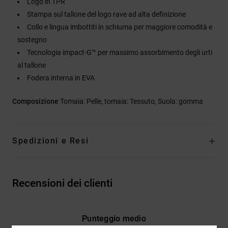
Logo in TPR
Stampa sul tallone del logo rave ad alta definizione
Collo e lingua imbottiti in schiuma per maggiore comodità e
sostegno
Tecnologia impact-G™ per massimo assorbimento degli urti
al tallone
Fodera interna in EVA
Composizione
Tomaia: Pelle, tomaia: Tessuto, Suola: gomma
Spedizioni e Resi
Recensioni dei clienti
Punteggio medio