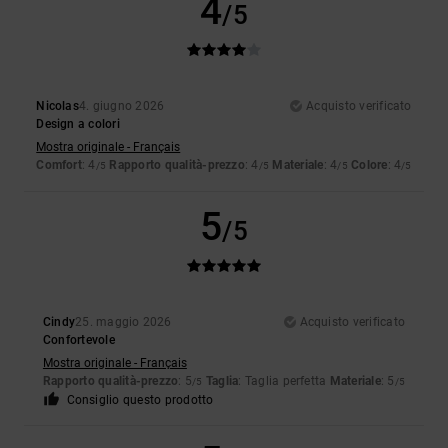
4
/5
Nicolas
4. giugno 2026
Acquisto verificato
Design a colori
Mostra originale - Français
Comfort
: 4
Rapporto qualità-prezzo
: 4
Materiale
: 4
Colore
: 4
/5
/5
/5
/5
5
/5
Cindy
25. maggio 2026
Acquisto verificato
Confortevole
Mostra originale - Français
Rapporto qualità-prezzo
: 5
Taglia
: Taglia perfetta
Materiale
: 5
/5
/5
Consiglio questo prodotto