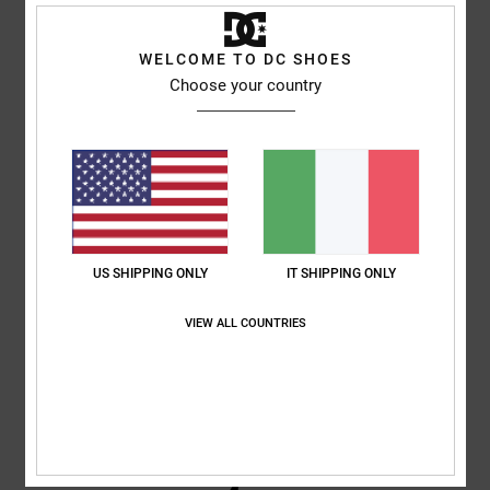
4.7
/5
WELCOME TO DC SHOES
Choose your country
basato su
3 recensioni verificate
dal maggio 2026
Il 67% dei nostri clienti consiglia questo prodotto
Comfort
Rapporto qualità-prezzo
4.5
4.7
US SHIPPING ONLY
IT SHIPPING ONLY
Taglia
Materiale
4.7
Troppo piccolo
Troppo grande
VIEW ALL COUNTRIES
Colore
4.5