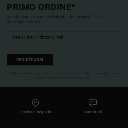
PRIMO ORDINE*
Iscriviti e sarai al corrente delle ultimissime novità e delle
offerte più esclusive.
REGISTRARSI
(*) Offerta on-line valida per i nuovi membri - Le condizioni complete sono
disponibili nella mail di benvenuto
Trova un negozio
Contattaci