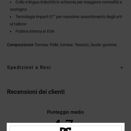
Collo e lingua imbottiti in schiuma per maggiore comodità e
sostegno
Tecnologia impact-G™ per massimo assorbimento degli urti
al tallone
Fodera interna in EVA
Composizione
Tomaia: Pelle, tomaia: Tessuto, Suola: gomma
Spedizioni e Resi
Recensioni dei clienti
Punteggio medio
4.7
/5