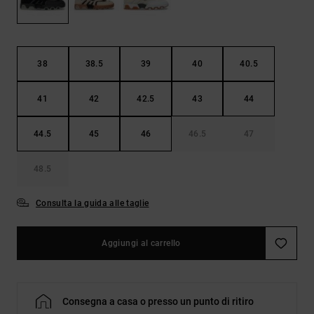
Borse e
risposte
zaini
alle
domande
più
Cinture e
frequenti e
38
38.5
39
40
40.5
portamonete
accedi al
nostro
41
42
42.5
43
44
modulo di
contatto.
44.5
45
46
46.5
47
Consulta
le FAQ
48.5
Consulta la guida alle taglie
Aggiungi al carrello
Consegna a casa o presso un punto di ritiro