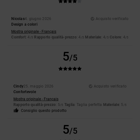
Nicolas
4. giugno 2026
Acquisto verificato
Design a colori
Mostra originale - Français
Comfort
: 4
Rapporto qualità-prezzo
: 4
Materiale
: 4
Colore
: 4
/5
/5
/5
/5
5
/5
Cindy
25. maggio 2026
Acquisto verificato
Confortevole
Mostra originale - Français
Rapporto qualità-prezzo
: 5
Taglia
: Taglia perfetta
Materiale
: 5
/5
/5
Consiglio questo prodotto
5
/5