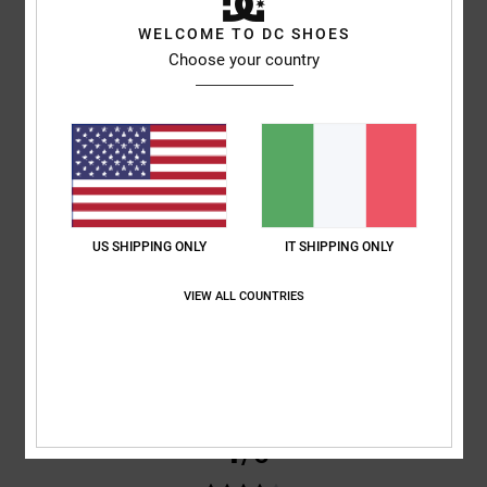
WELCOME TO DC SHOES
Choose your country
basato su
3 recensioni verificate
dal maggio 2026
Il 67% dei nostri clienti consiglia questo prodotto
Comfort
Rapporto qualità-prezzo
4.5
4.7
Taglia
Materiale
4.7
US SHIPPING ONLY
IT SHIPPING ONLY
Troppo piccolo
Troppo grande
VIEW ALL COUNTRIES
Colore
4.5
4
/5