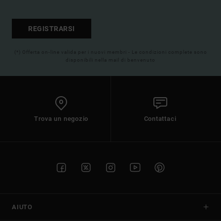
REGISTRARSI
(*) Offerta on-line valida per i nuovi membri - Le condizioni complete sono
disponibili nella mail di benvenuto
Trova un negozio
Contattaci
AIUTO