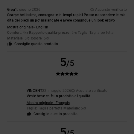
Greg
1. giugno 2026
Acquisto verificato
Scarpe bellissime, consegnate in tempi rapidi Posso nascondere le mie
dita dei piedi un po’ malandate e avere comunque un look estivo
Mostra originale - English
Comfort
: 4
Rapporto qualità-prezzo
: 5
Taglia
: Taglia perfetta
/5
/5
Materiale
: 5
Colore
: 5
/5
/5
Consiglio questo prodotto
5
/5
VINCENT
22. maggio 2026
Acquisto verificato
Veste bene ed è un prodotto di qualità
Mostra originale - Français
Taglia
: Taglia perfetta
Materiale
: 5
/5
Consiglio questo prodotto
5
/5