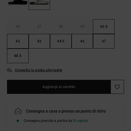
Borse e
risposte
zaini
alle
domande
più
Cinture e
frequenti e
36
37
38
39
40.5
portamonete
accedi al
nostro
42
43
44.5
46
47
modulo di
contatto.
48.5
Consulta
le FAQ
Consulta la guida alle taglie
Aggiungi al carrello
Consegna a casa o presso un punto di ritiro
Consegna prevista a partire da
10 agosto