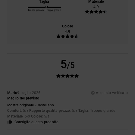
Taglia
Materiale
4.9
Troppo piccolo
Troppo grande
Colore
4.9
5
/5
Mario
9. luglio 2026
Acquisto verificato
Meglio del previsto
Mostra originale - Castellano
Comfort
: 5
Rapporto qualità-prezzo
: 5
Taglia
: Troppo grande
/5
/5
Materiale
: 5
Colore
: 5
/5
/5
Consiglio questo prodotto