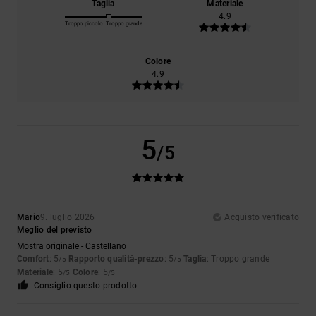
Taglia
Materiale
4.9
Troppo piccolo
Troppo grande
Colore
4.9
5
/5
Mario
9. luglio 2026
Acquisto verificato
Meglio del previsto
Mostra originale - Castellano
Comfort
: 5
Rapporto qualità-prezzo
: 5
Taglia
: Troppo grande
/5
/5
Materiale
: 5
Colore
: 5
/5
/5
Consiglio questo prodotto