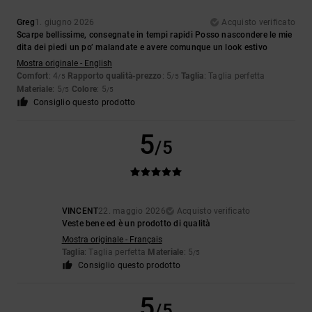
Greg
1. giugno 2026
Acquisto verificato
Scarpe bellissime, consegnate in tempi rapidi Posso nascondere le mie
dita dei piedi un po’ malandate e avere comunque un look estivo
Mostra originale - English
Comfort
: 4
Rapporto qualità-prezzo
: 5
Taglia
: Taglia perfetta
/5
/5
Materiale
: 5
Colore
: 5
/5
/5
Consiglio questo prodotto
5
/5
VINCENT
22. maggio 2026
Acquisto verificato
Veste bene ed è un prodotto di qualità
Mostra originale - Français
Taglia
: Taglia perfetta
Materiale
: 5
/5
Consiglio questo prodotto
5
/5