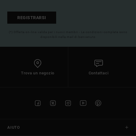
REGISTRARSI
(*) Offerta on-line valida per i nuovi membri - Le condizioni complete sono
disponibili nella mail di benvenuto
Trova un negozio
Contattaci
AIUTO