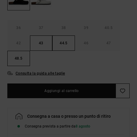
Borse e
risposte
zaini
alle
domande
più
Cinture e
frequenti e
36
37
38
39
40.5
portamonete
accedi al
nostro
42
43
44.5
46
47
modulo di
contatto.
48.5
Consulta
le FAQ
Consulta la guida alle taglie
Aggiungi al carrello
Consegna a casa o presso un punto di ritiro
Consegna prevista a partire da
8 agosto