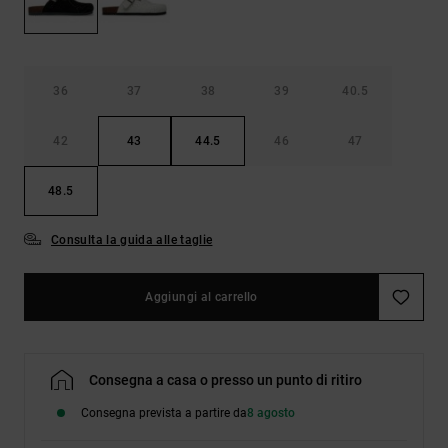
Borse e
risposte
zaini
alle
domande
più
Cinture e
frequenti e
36
37
38
39
40.5
portamonete
accedi al
nostro
42
43
44.5
46
47
modulo di
contatto.
48.5
Consulta
le FAQ
Consulta la guida alle taglie
Aggiungi al carrello
Consegna a casa o presso un punto di ritiro
Consegna prevista a partire da
8 agosto