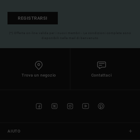
REGISTRARSI
(*) Offerta on-line valida per i nuovi membri - Le condizioni complete sono
disponibili nella mail di benvenuto
Trova un negozio
Contattaci
AIUTO