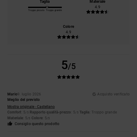
Taglia
Materiale
4.9
Troppo piccolo
Troppo grande
Colore
4.9
5
/5
Mario
9. luglio 2026
Acquisto verificato
Meglio del previsto
Mostra originale - Castellano
Comfort
: 5
Rapporto qualità-prezzo
: 5
Taglia
: Troppo grande
/5
/5
Materiale
: 5
Colore
: 5
/5
/5
Consiglio questo prodotto