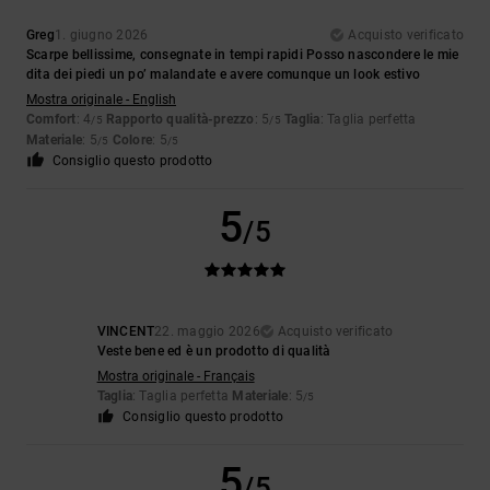
Greg
1. giugno 2026
Acquisto verificato
Scarpe bellissime, consegnate in tempi rapidi Posso nascondere le mie
dita dei piedi un po’ malandate e avere comunque un look estivo
Mostra originale - English
Comfort
: 4
Rapporto qualità-prezzo
: 5
Taglia
: Taglia perfetta
/5
/5
Materiale
: 5
Colore
: 5
/5
/5
Consiglio questo prodotto
5
/5
VINCENT
22. maggio 2026
Acquisto verificato
Veste bene ed è un prodotto di qualità
Mostra originale - Français
Taglia
: Taglia perfetta
Materiale
: 5
/5
Consiglio questo prodotto
5
/5