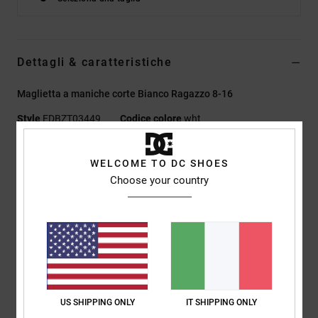
Dettagli & caratteristiche
Maglietta a maniche corte Bianco Ragazzo 8-16
Style
EDBZT03449
Codice colore
wht
Caratteristiche
WELCOME TO DC SHOES
Choose your country
Tessuto:
Tessuto jersey di cotone riciclato [200 g/m2]
Vestibilità:
vestibilità regular classica e comoda
Collo:
girocollo
Lavaggio:
lavaggio agli enzimi sul tessuto
Stampe in plastisol centrate sul petto
Stampa all-over in plastisol su maniche e pannelli posteriori
Etichetta serigrafata
US SHIPPING ONLY
IT SHIPPING ONLY
Etichetta verticale sovrapposta sull'orlo