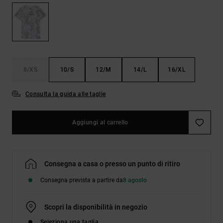
Borse e
risposte
zaini
alle
domande
più
Cinture e
frequenti e
portamonete
accedi al
nostro
8/XS
10/S
12/M
14/L
16/XL
modulo di
contatto.
Consulta la guida alle taglie
Consulta
le FAQ
Aggiungi al carrello
Consegna a casa o presso un punto di ritiro
Consegna prevista a partire da
8 agosto
Scopri la disponibilità in negozio
Seleziona una taglia