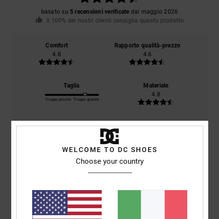
basato su
5 recensioni verificate
dal maggio 2026
Il 100% dei nostri clienti consiglia questo prodotto
Comfort
Rapporto qualità-prezzo
4.8
4.6
Taglia
Materiale
4.8
Troppo piccolo
Troppo grande
Colore
4.8
WELCOME TO DC SHOES
Choose your country
4
/5