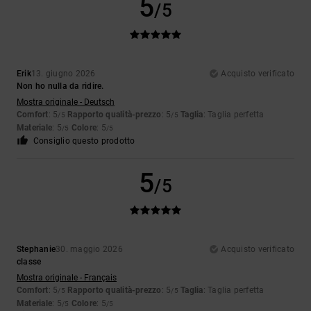
5
/5
Erik
13. giugno 2026
Acquisto verificato
Non ho nulla da ridire.
Mostra originale - Deutsch
Comfort
: 5
Rapporto qualità-prezzo
: 5
Taglia
: Taglia perfetta
/5
/5
Materiale
: 5
Colore
: 5
/5
/5
Consiglio questo prodotto
5
/5
Stephanie
30. maggio 2026
Acquisto verificato
classe
Mostra originale - Français
Comfort
: 5
Rapporto qualità-prezzo
: 5
Taglia
: Taglia perfetta
/5
/5
Materiale
: 5
Colore
: 5
/5
/5