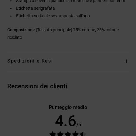
Stampa all-over in plastisol su maniche e pannelli posteriori
Etichetta serigrafata
Etichetta verticale sovrapposta sull'orlo
Composizione
[Tessuto principale] 75% cotone, 25% cotone
riciclato
Spedizioni e Resi
Recensioni dei clienti
Punteggio medio
4.6
/5