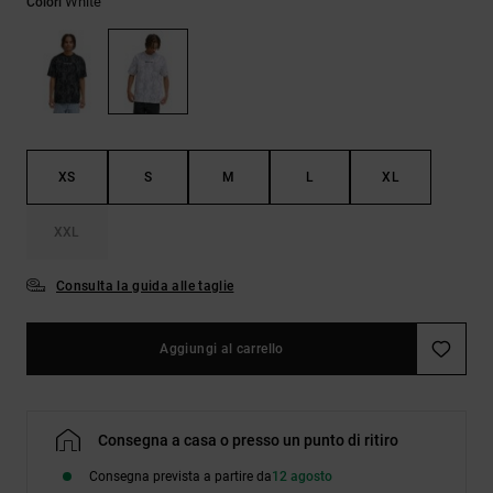
White
Colori
Borse e
risposte
zaini
alle
domande
più
Cinture e
frequenti e
portamonete
accedi al
nostro
modulo di
contatto.
XS
S
M
L
XL
Consulta
XXL
le FAQ
Consulta la guida alle taglie
Aggiungi al carrello
Consegna a casa o presso un punto di ritiro
Consegna prevista a partire da
12 agosto