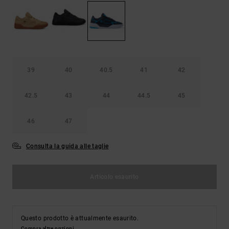
Borse e
risposte
zaini
alle
domande
più
Cinture e
frequenti e
portamonete
accedi al
nostro
39
40
40.5
41
42
modulo di
contatto.
42.5
43
44
44.5
45
Consulta
le FAQ
46
47
Consulta la guida alle taglie
Articolo esaurito
Questo prodotto è attualmente esaurito.
Compra altre opzioni