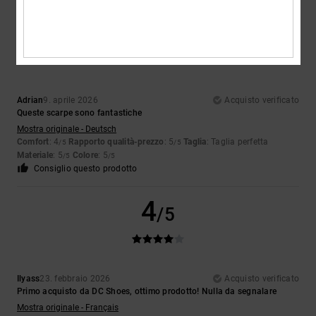
5
/5
Adrian
9. aprile 2026
Acquisto verificato
Queste scarpe sono fantastiche
Mostra originale - Deutsch
Comfort
: 4
Rapporto qualità-prezzo
: 5
Taglia
: Taglia perfetta
/5
/5
Materiale
: 5
Colore
: 5
/5
/5
Consiglio questo prodotto
4
/5
Ilyass
23. febbraio 2026
Acquisto verificato
Primo acquisto da DC Shoes, ottimo prodotto! Nulla da segnalare
Mostra originale - Français