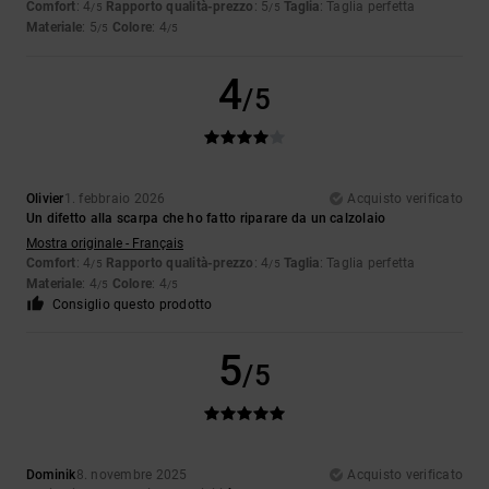
Comfort
: 4
Rapporto qualità-prezzo
: 5
Taglia
: Taglia perfetta
/5
/5
Materiale
: 5
Colore
: 4
/5
/5
4
/5
Olivier
1. febbraio 2026
Acquisto verificato
Un difetto alla scarpa che ho fatto riparare da un calzolaio
Mostra originale - Français
Comfort
: 4
Rapporto qualità-prezzo
: 4
Taglia
: Taglia perfetta
/5
/5
Materiale
: 4
Colore
: 4
/5
/5
Consiglio questo prodotto
5
/5
Dominik
8. novembre 2025
Acquisto verificato