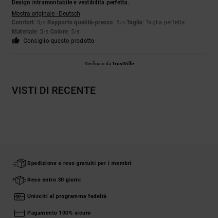
Design intramontabile e vestibilità perfetta.
Mostra originale - Deutsch
Comfort
: 5
Rapporto qualità-prezzo
: 5
Taglia
: Taglia perfetta
/5
/5
Materiale
: 5
Colore
: 5
/5
/5
Consiglio questo prodotto
Verificato da
TrustVille
VISTI DI RECENTE
Spedizione e reso gratuiti per i membri
Reso entro 30 giorni
Unisciti al programma fedeltà
Pagamento 100% sicuro