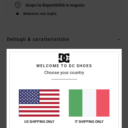
Scopri la disponibilità in negozio
Seleziona una taglia
Dettagli & caratteristiche
Maglietta a maniche corte Blu Uomo
Style
EDYZT04425
Codice colore
bsw0
WELCOME TO DC SHOES
Choose your country
Caratteristiche
Tessuto:
Tessuto jersey di cotone riciclato [200 g/m2]
Vestibilità:
vestibilità regular classica e comoda
Collo:
girocollo
Stampe in plastisol centrate sul petto
Etichetta serigrafata
US SHIPPING ONLY
IT SHIPPING ONLY
Etichetta verticale sovrapposta sull'orlo