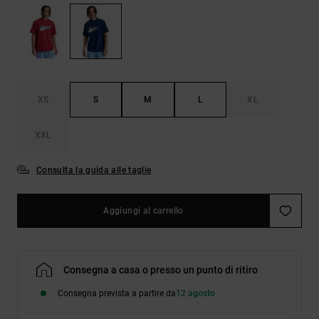
Borse e
risposte
zaini
alle
domande
più
Cinture e
frequenti e
portamonete
accedi al
nostro
XS
S
M
L
XL
modulo di
contatto.
XXL
Consulta
le FAQ
Consulta la guida alle taglie
Aggiungi al carrello
Consegna a casa o presso un punto di ritiro
Consegna prevista a partire da
12 agosto