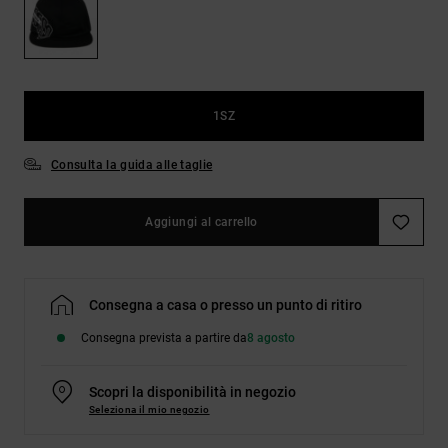
Borse e
risposte
zaini
alle
domande
più
Cinture e
frequenti e
portamonete
accedi al
1SZ
nostro
modulo di
contatto.
Consulta la guida alle taglie
Consulta
le FAQ
Aggiungi al carrello
Consegna a casa o presso un punto di ritiro
Consegna prevista a partire da
8 agosto
Scopri la disponibilità in negozio
Seleziona il mio negozio