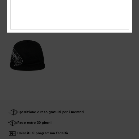
VISTI DI RECENTE
Spedizione e reso gratuiti per i membri
Reso entro 30 giorni
Unisciti al programma fedeltà