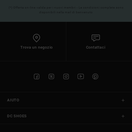
(*) Offerta on-line valida per i nuovi membri - Le condizioni complete sono
disponibili nella mail di benvenuto
Trova un negozio
Contattaci
AIUTO
DC SHOES