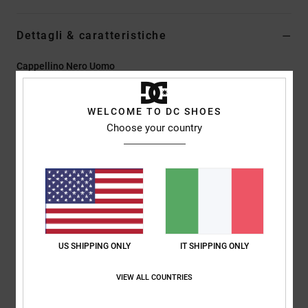
Dettagli & caratteristiche
Cappellino Nero Uomo
Style
EDYHA03183
Codice colore
kvj0
WELCOME TO DC SHOES
Caratteristiche
Choose your country
Tessuto:
twill di cotone [290 g/m2]
Tesa Permacurve
Cuciture superiori a contrasto
Logo DC piatto ricamato sul davanti
Pacchetto di finiture DC
US SHIPPING ONLY
IT SHIPPING ONLY
Composizione
[Tessuto principale] 100% cotone
VIEW ALL COUNTRIES
Spedizioni e Resi