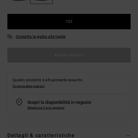
Borse e
risposte
zaini
alle
domande
più
1SZ
Cinture e
frequenti e
portamonete
accedi al
Consulta la guida alle taglie
nostro
modulo di
contatto.
Articolo esaurito
Consulta
le FAQ
Questo prodotto è attualmente esaurito.
Compra altre opzioni
Scopri la disponibilità in negozio
Seleziona il mio negozio
Dettagli & caratteristiche