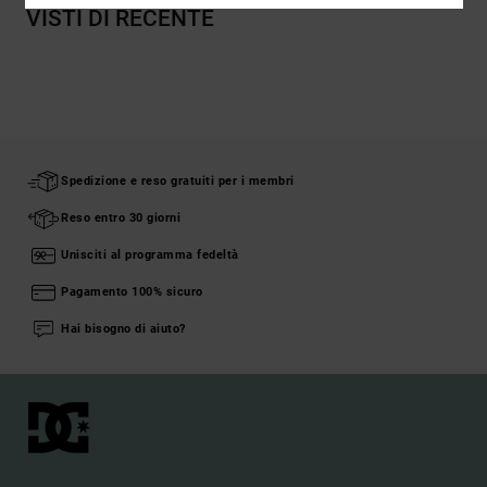
VISTI DI RECENTE
Spedizione e reso gratuiti per i membri
Reso entro 30 giorni
Unisciti al programma fedeltà
Pagamento 100% sicuro
Hai bisogno di aiuto?