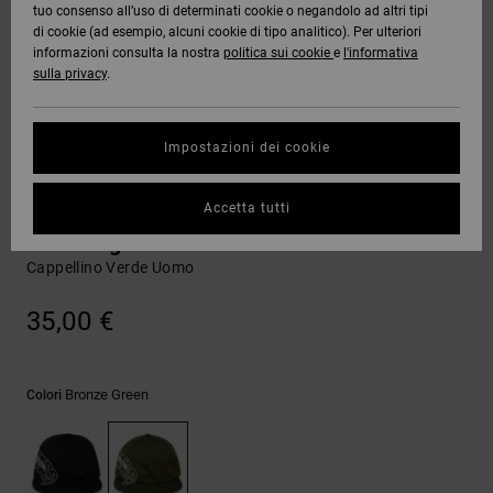
tuo consenso all’uso di determinati cookie o negandolo ad altri tipi
Quiksilver
Tutto
Capispalla
Jeans,
Capispalla
Felpe
Guarda
di cookie (ad esempio, alcuni cookie di tipo analitico). Per ulteriori
Freedom
Stivali da
Pantaloni
Berretti
Tutto
informazioni consulta la nostra
politica sui cookie
e
l'informativa
OFFERTE
Onyx
Snowboard
e Short
sulla privacy
.
Pantaloni
Felpe
Protezione
Accessori
dei dati
AIUTO &
AT-2
Unisex
Guarda
Impostazioni dei cookie
CONTATTI
Shorts
T-shirt
Tutto
Guarda
Guida alle
Liquid
Guarda
Tutto
taglie
Cappelli
Accetta tutti
NEGOZI
Fuego
Boardshorts
Camicie e
Tutto
polo
DC Omega
Cappellino Verde Uomo
Avvia una
CARTA
Guarda
conversazione
REGALO
Tutto
Pantaloni,
per ottenere
35,00 €
jeans e
la risposta
short
più rapida
WISHLIST
alla tua
domanda.
Bronze Green
Colori
Berretti e
Avvia una
Cappelli
conversazione
Trova le