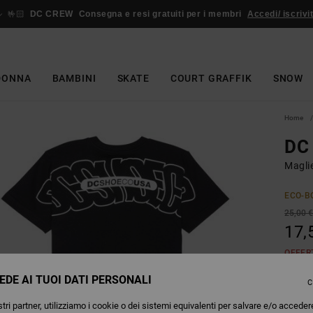
🤟🏻
DC CREW
Consegna e resi gratuiti per i membri
Accedi/ iscrivit
DONNA
BAMBINI
SKATE
COURT GRAFFIK
SNOW
Home
DC
Magli
ECO-B
25,00 
17,
OFFER
EDE AI TUOI DATI PERSONALI
C
Colori
tri partner, utilizziamo i cookie o dei sistemi equivalenti per salvare e/o acceder