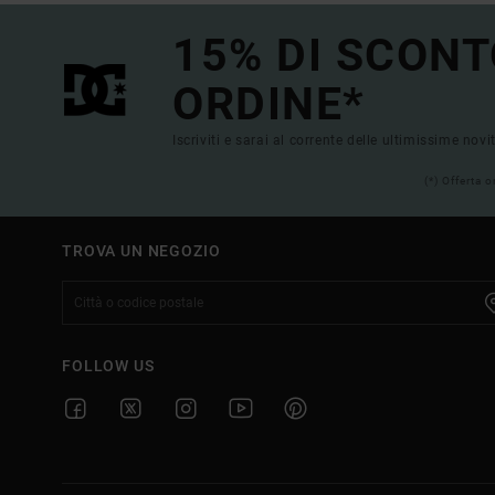
15% DI SCONT
ORDINE*
Iscriviti e sarai al corrente delle ultimissime novi
(*) Offerta 
TROVA UN NEGOZIO
FOLLOW US