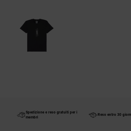
Spedizione e reso gratuiti per i
Reso entro 30 giorn
membri