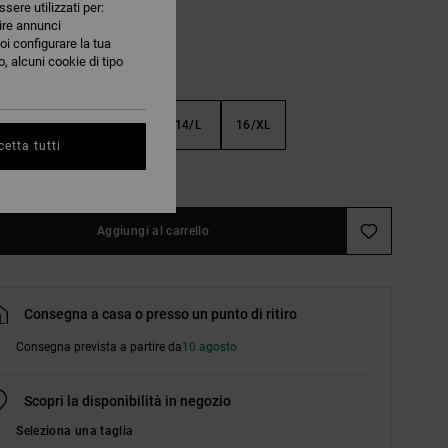
ssere utilizzati per:
nire annunci
oi configurare la tua
, alcuni cookie di tipo
S
10/S
12/M
14/L
16/XL
etta tutti
nsulta la guida alle taglie
Aggiungi al carrello
Consegna a casa o presso un punto di ritiro
Consegna prevista a partire da
10 agosto
Scopri la disponibilità in negozio
Seleziona una taglia