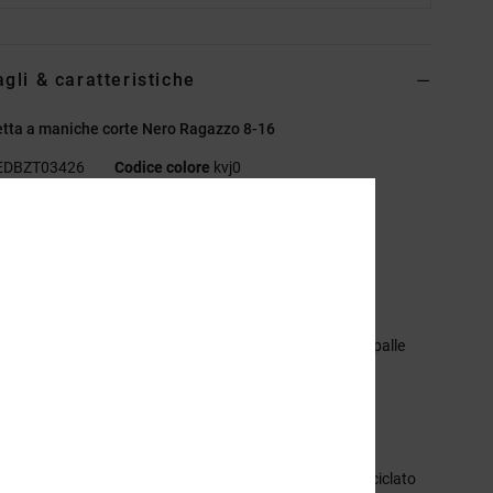
agli & caratteristiche
tta a maniche corte Nero Ragazzo 8-16
EDBZT03426
Codice colore
kvj0
eristiche
essuto:
jersey di cotone, cotone riciclato [200 g/m2]
estibilità standard
irocollo
tampe in scamoscio sbuffate centrate sul petto e sulle spalle
riori
ichetta serigrafata centrale sul collo posteriore
ichetta con morsetto verticale sull'orlo
sizione
[Tessuto principale] 75% cotone, 25% cotone riciclato