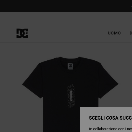
Salta
alle
informazioni
sul
prodotto
UOMO
SCEGLI COSA SUCC
In collaborazione con i nos