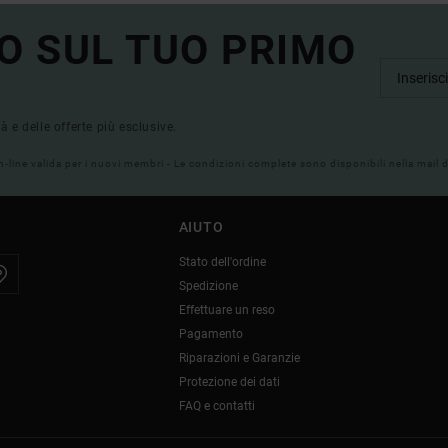
O SUL TUO PRIMO
tà e delle offerte più esclusive.
on-line valida per i nuovi membri - Le condizioni complete sono disponibili nella mail
AIUTO
Stato dell'ordine
Spedizione
Effettuare un reso
Pagamento
Riparazioni e Garanzie
Protezione dei dati
FAQ e contatti