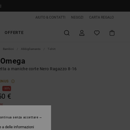
i
AIUTO & CONTATTI
NEGOZI
CARTA REGALO
OFFERTE
Bambini
Abbigliamento
T-shirt
 Omega
etta a maniche corte Nero Ragazzo 8-16
ONUS
€
30%
50 €
TE
ontinua senza accettare
Black
e a delle informazioni