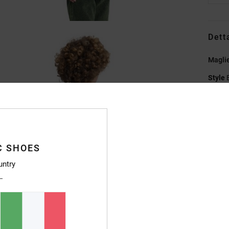
Dett
Maglie
Style
Caratt
T
V
C SHOES
G
S
untry
poste
Et
Et
Compo