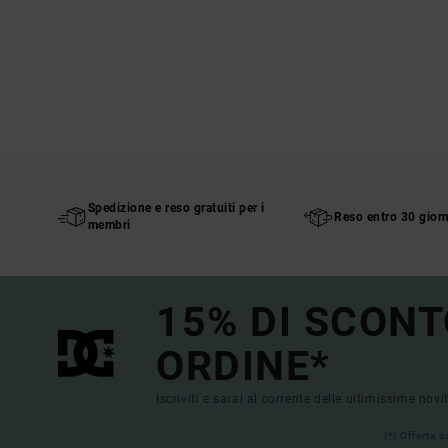
Spedizione e reso gratuiti per i
Reso entro 30 giorn
membri
15% DI SCONT
ORDINE*
Iscriviti e sarai al corrente delle ultimissime novi
(*) Offerta 