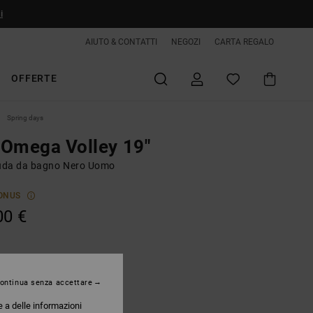
i
AIUTO & CONTATTI
NEGOZI
CARTA REGALO
OFFERTE
Spring days
Omega Volley 19"
da da bagno Nero Uomo
ONUS
00 €
Black
ontinua senza accettare
e a delle informazioni