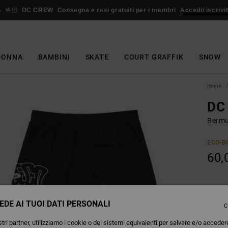
🤟🏻
DC CREW
Consegna e resi gratuiti per i membri
Accedi/ iscrivit
DONNA
BAMBINI
SKATE
COURT GRAFFIK
SNOW
Home
DC 
Bermu
ECO-B
60,
Colori
EDE AI TUOI DATI PERSONALI
C
tri partner, utilizziamo i cookie o dei sistemi equivalenti per salvare e/o acceder