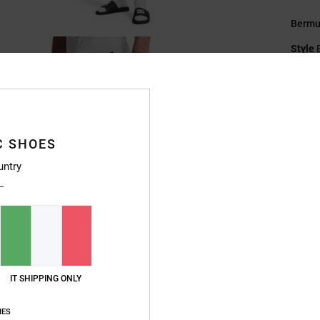
Bermu
Style
Caratt
T
R
C SHOES
b
V
untry
T
Compo
Sped
IT SHIPPING ONLY
IES