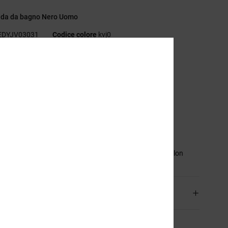
da da bagno Nero Uomo
EDYJV03031
Codice colore
kvj0
eristiche
essuto:
tessuto di nylon
icamo sulla gamba sinistra
ordo esterno:
bordo esterno da 19"
ita:
coulisse sulla vita
asche:
tasca posteriore
sizione
[Tessuto principale] 52% nylon riciclato, 48% nylon
izioni e Resi