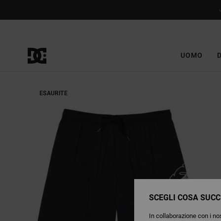
Salta
alle
informazioni
sul
prodotto
UOMO
ESAURITE
SCEGLI COSA SUCC
In collaborazione con i nos