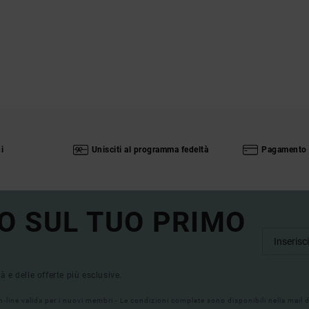
i
Unisciti al programma fedeltà
Pagamento 
O SUL TUO PRIMO
tà e delle offerte più esclusive.
on-line valida per i nuovi membri - Le condizioni complete sono disponibili nella mail