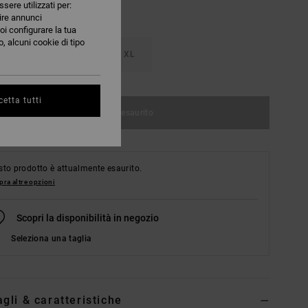
ssere utilizzati per:
nire annunci
oi configurare la tua
, alcuni cookie di tipo
M
L
XL
etta tutti
Articolo esaurito
to prodotto è attualmente esaurito.
ra altre opzioni
Scopri la disponibilità in negozio
Seleziona una taglia
agli & caratteristiche