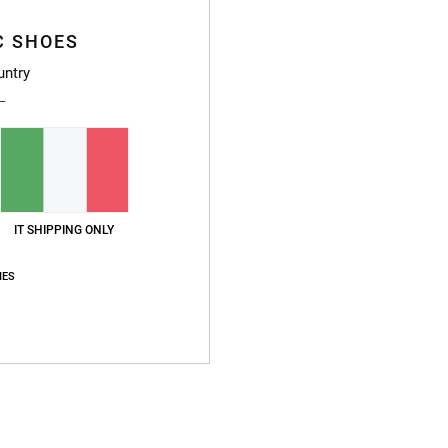
C SHOES
untry
Punteggio medio
3.3
/5
IT SHIPPING ONLY
basato su
3 recensioni verificate
dal aprile 2026
Il 33% dei nostri clienti consiglia questo prodotto
IES
pporto qualità-prezzo
Taglia
Material
4.3
4.0
Troppo piccolo
Troppo grande
6
mi un po'