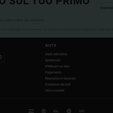
O SUL TUO PRIMO
tà e delle offerte più esclusive.
on-line valida per i nuovi membri - Le condizioni complete sono disponibili nella mail
AIUTO
Stato dell'ordine
Spedizione
Effettuare un reso
Pagamento
Riparazioni e Garanzie
Protezione dei dati
FAQ e contatti