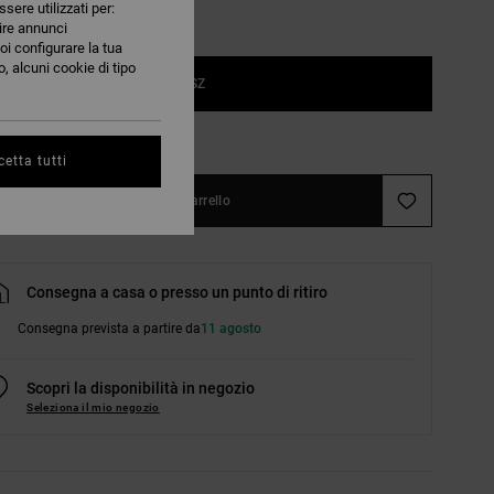
ssere utilizzati per:
nire annunci
oi configurare la tua
, alcuni cookie di tipo
1SZ
nsulta la guida alle taglie
etta tutti
Aggiungi al carrello
Consegna a casa o presso un punto di ritiro
Consegna prevista a partire da
11 agosto
Scopri la disponibilità in negozio
Seleziona il mio negozio