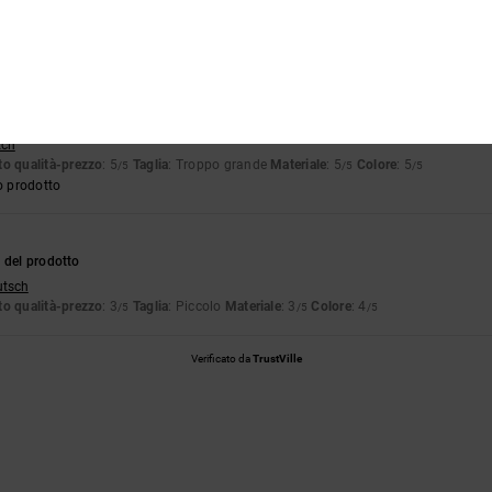
tch
o qualità-prezzo
: 5
Materiale
: 4
Colore
: 5
/5
/5
/5
6
tch
o qualità-prezzo
: 5
Taglia
: Troppo grande
Materiale
: 5
Colore
: 5
/5
/5
/5
o prodotto
 del prodotto
utsch
o qualità-prezzo
: 3
Taglia
: Piccolo
Materiale
: 3
Colore
: 4
/5
/5
/5
Verificato da
TrustVille