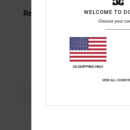
Recensioni dei clienti
WELCOME TO D
Choose your co
US SHIPPING ONLY
VIEW ALL COUNTR
Comfort
Ra
4.3
4
Alex
28. giugno 202
/5
Devo ancora abituar