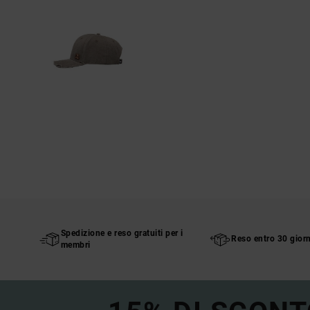
Spedizione e reso gratuiti per i
Reso entro 30 giorn
membri