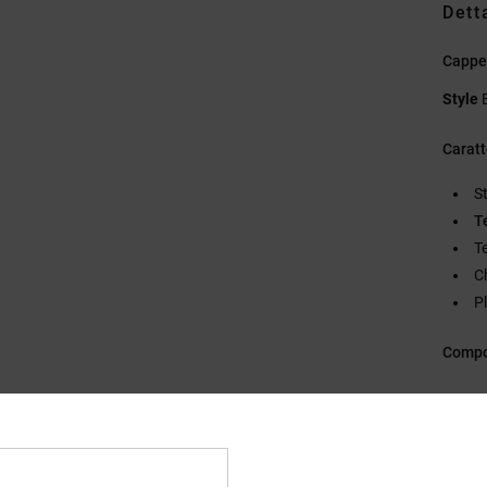
Dett
Cappe
Style
Caratt
S
T
T
C
P
Compo
Sped