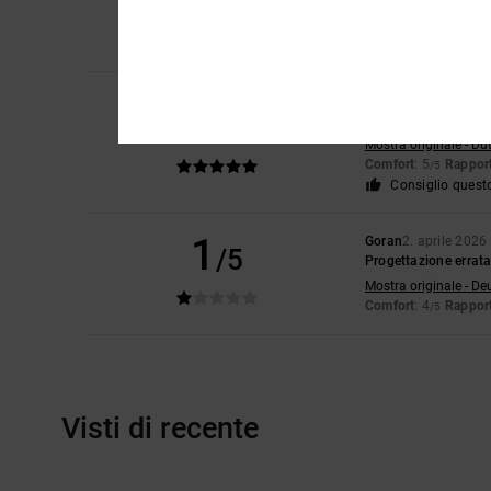
Mostra originale - Du
Comfort
: 4
Rapport
/5
Adam
20. aprile 202
5
/5
Perfetto
Mostra originale - Du
Comfort
: 5
Rapport
/5
Consiglio quest
1
Goran
2. aprile 2026
/5
Progettazione errata
Mostra originale - De
Comfort
: 4
Rapport
/5
Visti di recente