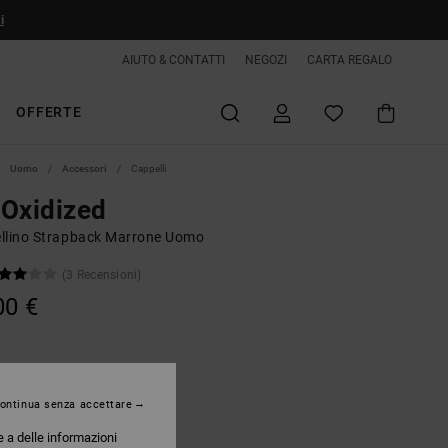
i
AIUTO & CONTATTI
NEGOZI
CARTA REGALO
OFFERTE
Uomo
Accessori
Cappelli
Oxidized
llino Strapback Marrone Uomo
(3 Recensioni)
00 €
Morel
ontinua senza accettare
e a delle informazioni