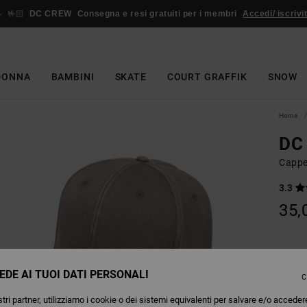
🤟🏻
DC CREW
Consegna e resi gratuiti per i membri
Accedi/ iscrivit
DONNA
BAMBINI
SKATE
COURT GRAFFIK
SNOW
Home
DC 
Cappe
3.3
35,
Colori
EDE AI TUOI DATI PERSONALI
C
tri partner, utilizziamo i cookie o dei sistemi equivalenti per salvare e/o acceder