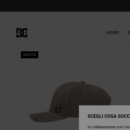
Salta
alle
informazioni
sul
prodotto
UOMO
NOVITÀ
SCEGLI COSA SUCC
In collaborazione con i nos