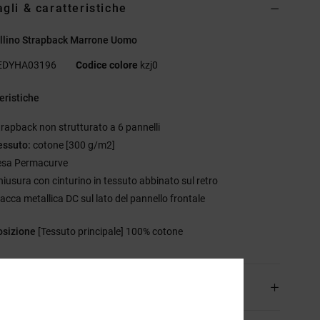
agli & caratteristiche
llino Strapback Marrone Uomo
EDYHA03196
Codice colore
kzj0
eristiche
trapback non strutturato a 6 pannelli
essuto:
cotone [300 g/m2]
esa Permacurve
hiusura con cinturino in tessuto abbinato sul retro
lacca metallica DC sul lato del pannello frontale
sizione
[Tessuto principale] 100% cotone
izioni e Resi