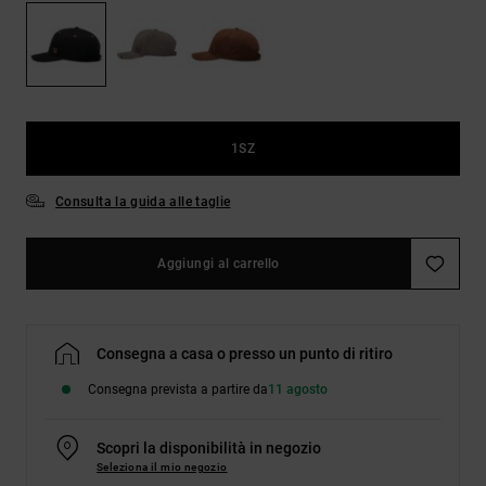
Borse e
risposte
zaini
alle
domande
più
Cinture e
frequenti e
portamonete
accedi al
nostro
1SZ
modulo di
contatto.
Consulta la guida alle taglie
Consulta
le FAQ
Aggiungi al carrello
Consegna a casa o presso un punto di ritiro
Consegna prevista a partire da
11 agosto
Scopri la disponibilità in negozio
Seleziona il mio negozio