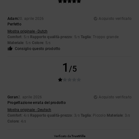
Adam
20. aprile 2026
Acquisto verificato
Perfetto
Mostra originale - Dutch
Comfort
: 5
Rapporto qualità-prezzo
: 5
Taglia
: Troppo grande
/5
/5
Materiale
: 5
Colore
: 5
/5
/5
Consiglio questo prodotto
1
/5
Goran
2. aprile 2026
Acquisto verificato
Progettazione errata del prodotto
Mostra originale - Deutsch
Comfort
: 4
Rapporto qualità-prezzo
: 3
Taglia
: Piccolo
Materiale
: 3
/5
/5
/5
Colore
: 4
/5
Verificato da
TrustVille