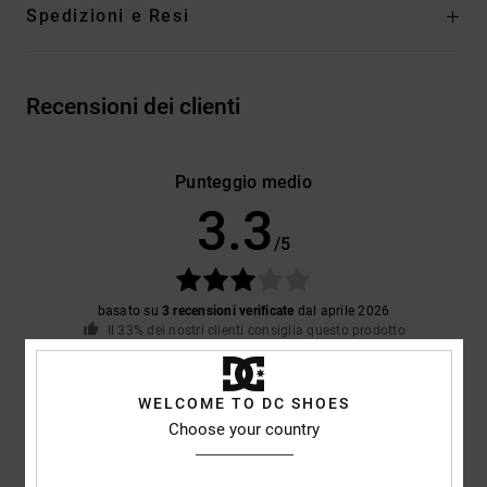
Spedizioni e Resi
Recensioni dei clienti
Punteggio medio
3.3
/5
basato su
3 recensioni verificate
dal aprile 2026
Il 33% dei nostri clienti consiglia questo prodotto
Comfort
Rapporto qualità-prezzo
WELCOME TO DC SHOES
4.3
4.3
Choose your country
Taglia
Materiale