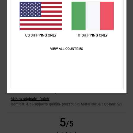
4.0
Troppo piccolo
Troppo grande
Colore
4.7
US SHIPPING ONLY
IT SHIPPING ONLY
VIEW ALL COUNTRIES
4
/5
Alex
28. giugno 2026
Acquisto verificato
Devo ancora abituarmi un po'
Mostra originale - Dutch
Comfort
: 4
Rapporto qualità-prezzo
: 5
Materiale
: 4
Colore
: 5
/5
/5
/5
/5
5
/5