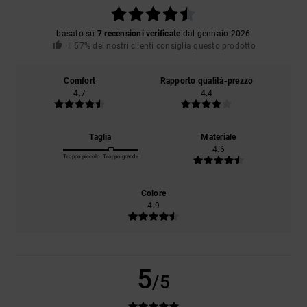
basato su
7 recensioni verificate
dal gennaio 2026
Il 57% dei nostri clienti consiglia questo prodotto
Comfort
Rapporto qualità-prezzo
4.7
4.4
Taglia
Materiale
4.6
Troppo piccolo
Troppo grande
Colore
4.9
5
/5