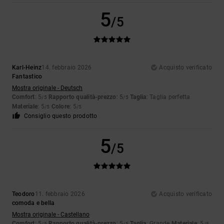
5
/5
Karl-Heinz
14. febbraio 2026
Acquisto verificato
Fantastico
Mostra originale - Deutsch
Comfort
: 5
Rapporto qualità-prezzo
: 5
Taglia
: Taglia perfetta
/5
/5
Materiale
: 5
Colore
: 5
/5
/5
Consiglio questo prodotto
5
/5
Teodoro
11. febbraio 2026
Acquisto verificato
comoda e bella
Mostra originale - Castellano
Comfort
: 5
Rapporto qualità-prezzo
: 5
Taglia
: Grande
Materiale
: 5
/5
/5
/5