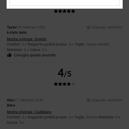
5
/5
Taylor
19. febbraio 2026
Acquisto verificato
è stato bello
Mostra originale - English
Comfort
: 5
Rapporto qualità-prezzo
: 5
Taglia
: Taglia perfetta
/5
/5
Materiale
: 5
Colore
: 5
/5
/5
Consiglio questo prodotto
4
/5
Aldo
17. febbraio 2026
Acquisto verificato
Bene
Mostra originale - Castellano
Comfort
: 5
Rapporto qualità-prezzo
: 4
Taglia
: Grande
Materiale
: 4
/5
/5
/5
Colore
: 5
/5