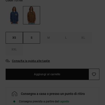
Toffee
Colori
Borse e
risposte
zaini
alle
domande
più
Cinture e
frequenti e
portamonete
accedi al
nostro
modulo di
contatto.
XS
S
M
L
XL
Consulta
XXL
le FAQ
Consulta la guida alle taglie
Aggiungi al carrello
Consegna a casa o presso un punto di ritiro
Consegna prevista a partire da
8 agosto