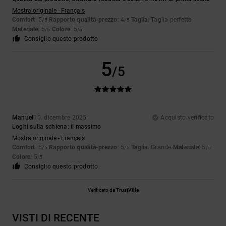
Mostra originale - Français
Comfort
: 5
Rapporto qualità-prezzo
: 4
Taglia
: Taglia perfetta
/5
/5
Materiale
: 5
Colore
: 5
/5
/5
Consiglio questo prodotto
5
/5
Manuel
10. dicembre 2025
Acquisto verificato
Loghi sulla schiena: il massimo
Mostra originale - Français
Comfort
: 5
Rapporto qualità-prezzo
: 5
Taglia
: Grande
Materiale
: 5
/5
/5
/5
Colore
: 5
/5
Consiglio questo prodotto
Verificato da
TrustVille
VISTI DI RECENTE