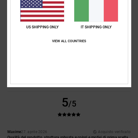
Comfort
Rapporto qualità-prezzo
5.0
4.5
US SHIPPING ONLY
IT SHIPPING ONLY
Taglia
Materiale
VIEW ALL COUNTRIES
5.0
Troppo piccolo
Troppo grande
Colore
5.0
5
/5
Maxime
27. aprile 2026
Acquisto verificato
Qualità del prodotto, struttura robusta e colori e motivi di prima scelta