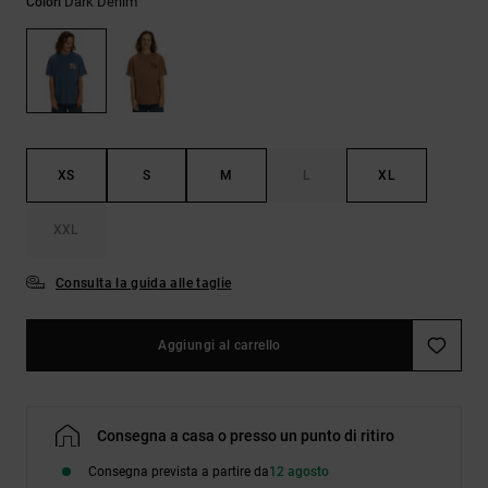
Dark Denim
Colori
Borse e
risposte
zaini
alle
domande
più
Cinture e
frequenti e
portamonete
accedi al
nostro
modulo di
contatto.
XS
S
M
L
XL
Consulta
XXL
le FAQ
Consulta la guida alle taglie
Aggiungi al carrello
Consegna a casa o presso un punto di ritiro
Consegna prevista a partire da
12 agosto