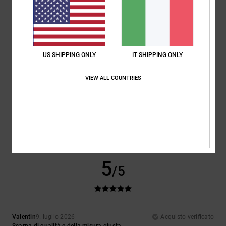
Colore
5.0
US SHIPPING ONLY
IT SHIPPING ONLY
5
/5
VIEW ALL COUNTRIES
Gwenael
10. luglio 2026
Acquisto verificato
Nessun commento
Mostra originale - Français
5
/5
Valentin
9. luglio 2026
Acquisto verificato