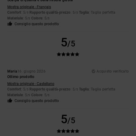
Scarpa di qualità e della misura giusta
Mostra originale - Français
Comfort
: 5
Rapporto qualità-prezzo
: 5
Taglia
: Taglia perfetta
/5
/5
Materiale
: 5
Colore
: 5
/5
/5
Consiglio questo prodotto
5
/5
Maria
16. giugno 2026
Acquisto verificato
Ottimo prodotto
Mostra originale - Castellano
Comfort
: 5
Rapporto qualità-prezzo
: 5
Taglia
: Taglia perfetta
/5
/5
Materiale
: 5
Colore
: 5
/5
/5
Consiglio questo prodotto
5
/5