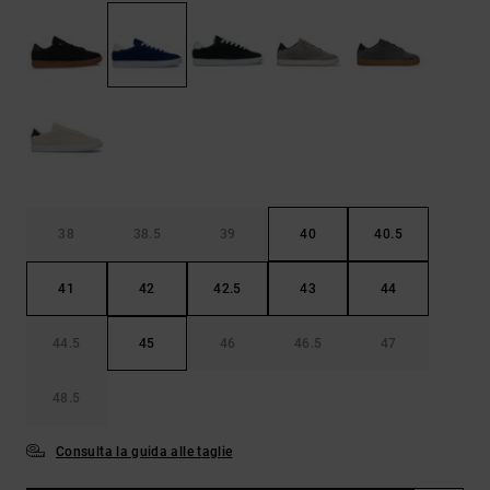
Borse e
risposte
zaini
alle
domande
più
Cinture e
frequenti e
portamonete
accedi al
nostro
modulo di
contatto.
Consulta
le FAQ
38
38.5
39
40
40.5
41
42
42.5
43
44
44.5
45
46
46.5
47
48.5
Consulta la guida alle taglie