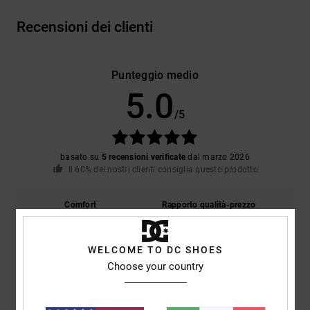
Recensioni dei clienti
Punteggio medio
5.0
/5
basato su
5 recensioni verificate
dal marzo 2026
Il 60% dei nostri clienti consiglia questo prodotto
Comfort
Rapporto qualità-prezzo
4.8
4.8
WELCOME TO DC SHOES
Taglia
Materiale
Choose your country
5.0
Troppo piccolo
Troppo grande