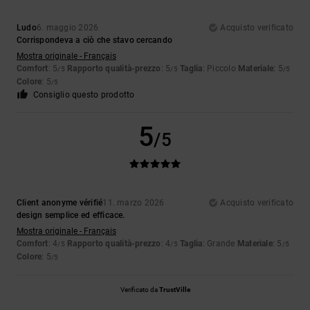
Ludo
6. maggio 2026
Acquisto verificato
Corrispondeva a ciò che stavo cercando
Mostra originale - Français
Comfort
: 5
Rapporto qualità-prezzo
: 5
Taglia
: Piccolo
Materiale
: 5
/5
/5
/5
Colore
: 5
/5
Consiglio questo prodotto
5
/5
Client anonyme vérifié
11. marzo 2026
Acquisto verificato
design semplice ed efficace.
Mostra originale - Français
Comfort
: 4
Rapporto qualità-prezzo
: 4
Taglia
: Grande
Materiale
: 5
/5
/5
/5
Colore
: 5
/5
Verificato da
TrustVille