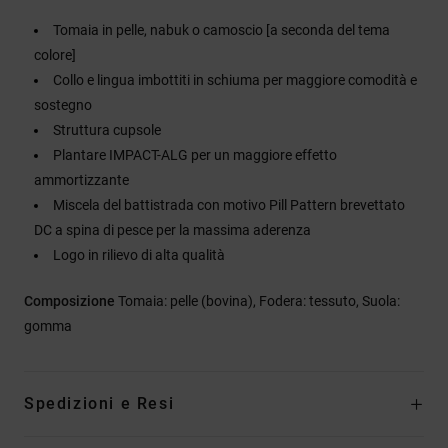
Tomaia in pelle, nabuk o camoscio [a seconda del tema
colore]
Collo e lingua imbottiti in schiuma per maggiore comodità e
sostegno
Struttura cupsole
Plantare IMPACT-ALG per un maggiore effetto
ammortizzante
Miscela del battistrada con motivo Pill Pattern brevettato
DC a spina di pesce per la massima aderenza
Logo in rilievo di alta qualità
Composizione
Tomaia: pelle (bovina), Fodera: tessuto, Suola:
gomma
Spedizioni e Resi