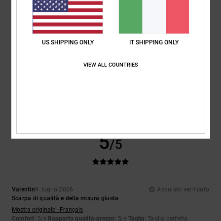
5
US SHIPPING ONLY
IT SHIPPING ONLY
/5
VIEW ALL COUNTRIES
Gwenael
10. luglio 2026
Acquisto verificato
Nessun commento
Mostra originale - Français
5
/5
Valentin
9. luglio 2026
Acquisto verificato
Scarpa di qualità e della misura giusta
Mostra originale - Français
Comfort
: 5
Rapporto qualità-prezzo
: 5
Taglia
: Taglia perfetta
/5
/5