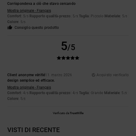
Corrispondeva a ciò che stavo cercando
Mostra originale - Français
Comfort
: 5
Rapporto qualità-prezzo
: 5
Taglia
: Piccolo
Materiale
: 5
/5
/5
/5
Colore
: 5
/5
Consiglio questo prodotto
5
/5
Client anonyme vérifié
11. marzo 2026
Acquisto verificato
design semplice ed efficace.
Mostra originale - Français
Comfort
: 4
Rapporto qualità-prezzo
: 4
Taglia
: Grande
Materiale
: 5
/5
/5
/5
Colore
: 5
/5
Verificato da
TrustVille
VISTI DI RECENTE