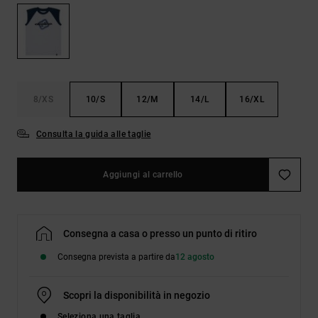
Borse e
risposte
zaini
alle
domande
più
Cinture e
frequenti e
portamonete
accedi al
nostro
8/XS
10/S
12/M
14/L
16/XL
modulo di
contatto.
Consulta la guida alle taglie
Consulta
le FAQ
Aggiungi al carrello
Consegna a casa o presso un punto di ritiro
Consegna prevista a partire da
12 agosto
Scopri la disponibilità in negozio
Seleziona una taglia