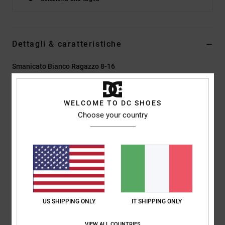
Dettagli & caratteristiche
Smanicato Bianco Ragazzo 8-16
Style
EDBKT03145
Codice colore
wbb0
WELCOME TO DC SHOES
Caratteristiche
Choose your country
Tessuto riciclato:
tessuto riciclato in cotone e cotone
riciclato
Tessuto:
Maglia singola [200 g/m2]
Vestibilità:
Vestibilità relaxed casual e facile da portare
Collo:
girocollo
Serigrafia sul petto anteriore
US SHIPPING ONLY
IT SHIPPING ONLY
Composizione
[Tessuto principale] 75% cotone, 25% cotone
VIEW ALL COUNTRIES