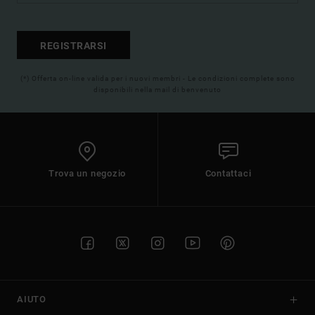
REGISTRARSI
(*) Offerta on-line valida per i nuovi membri - Le condizioni complete sono
disponibili nella mail di benvenuto
Trova un negozio
Contattaci
AIUTO