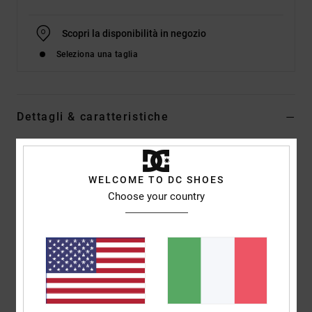
Scopri la disponibilità in negozio
Seleziona una taglia
Dettagli & caratteristiche
Stivali impermeabili Nero Uomo
Style
EDYB500001
Codice colore
3bk
WELCOME TO DC SHOES
Choose your country
Caratteristiche
Tessuto:
pelle o pelle scamosciata resistente
Anelli a D e ganci per allacciatura rapida
Logo DC in TPR
Rinforzo sul tallone in TPR
Intersuola DC Unilite