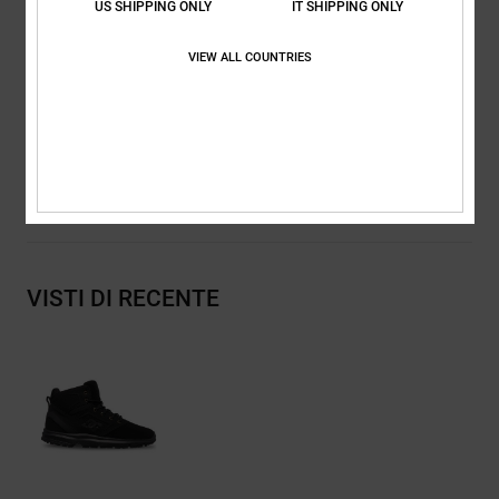
US SHIPPING ONLY
IT SHIPPING ONLY
Suola Tread On
Base Cupsole in gomma
VIEW ALL COUNTRIES
Composizione
Tomaia: pelle (vacca) / Fodera: tessuto/Suola:
gomma
Spedizioni e Resi
VISTI DI RECENTE