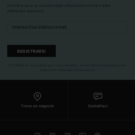
Iscriviti e sarai al corrente delle ultimissime novità e delle
offerte più esclusive.
REGISTRARSI
(*) Offerta on-line valida per i nuovi membri - Le condizioni complete sono
disponibili nella mail di benvenuto
Trova un negozio
Contattaci