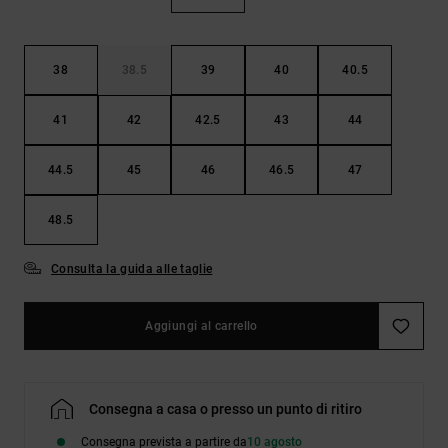
Borse e
risposte
zaini
alle
domande
più
38
38.5
39
40
40.5
Cinture e
frequenti e
portamonete
accedi al
41
42
42.5
43
44
nostro
modulo di
contatto.
44.5
45
46
46.5
47
Consulta
le FAQ
48.5
Consulta la guida alle taglie
Aggiungi al carrello
Consegna a casa o presso un punto di ritiro
Consegna prevista a partire da
10 agosto