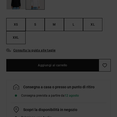
Borse e
risposte
zaini
alle
domande
più
Cinture e
frequenti e
XS
S
M
L
XL
portamonete
accedi al
nostro
modulo di
XXL
contatto.
Consulta la guida alle taglie
Consulta
le FAQ
Aggiungi al carrello
Consegna a casa o presso un punto di ritiro
Consegna prevista a partire da
12 agosto
Scopri la disponibilità in negozio