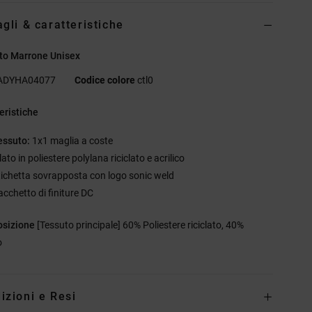
agli & caratteristiche
to Marrone Unisex
ADYHA04077
Codice colore
ctl0
eristiche
essuto:
1x1 maglia a coste
lato in poliestere polylana riciclato e acrilico
tichetta sovrapposta con logo sonic weld
acchetto di finiture DC
sizione
[Tessuto principale] 60% Poliestere riciclato, 40%
o
izioni e Resi