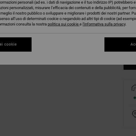
formazioni personali (ad es. i dati di navigazione e il tuo indirizzo IP) potrebbero e
azioni personalizzati, misurare l’efficacia dei contenuti e della pubblicità, per for
eglio il nostro pubblico o sviluppare e migliorare i prodotti dei nostri partner. Pu
senso all’uso di determinati cookie o negandolo ad altri tipi di cookie (ad esempio
nformazioni consulta la nostra
politica sui cookie
e
l'informativa sulla privacy
.
ei cookie
Acc
Co