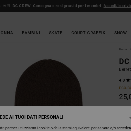
🤟🏻
DC CREW
Consegna e resi gratuiti per i membri
Accedi/ iscrivit
DONNA
BAMBINI
SKATE
COURT GRAFFIK
SNOW
Home
DC 
Berre
4.8
ECO-B
25,
EDE AI TUOI DATI PERSONALI
Colori
C
tri partner, utilizziamo i cookie o dei sistemi equivalenti per salvare e/o acceder