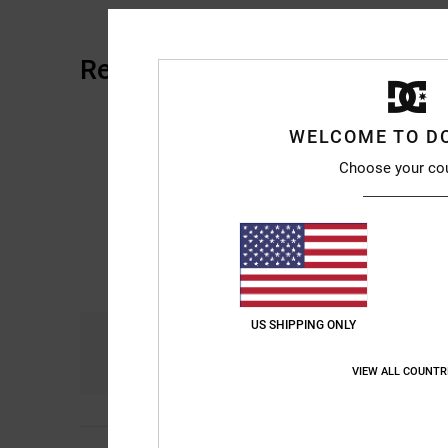
Recensioni dei clienti
WELCOME TO D
Choose your co
US SHIPPING ONLY
Comfort
Ra
5.0
VIEW ALL COUNTR