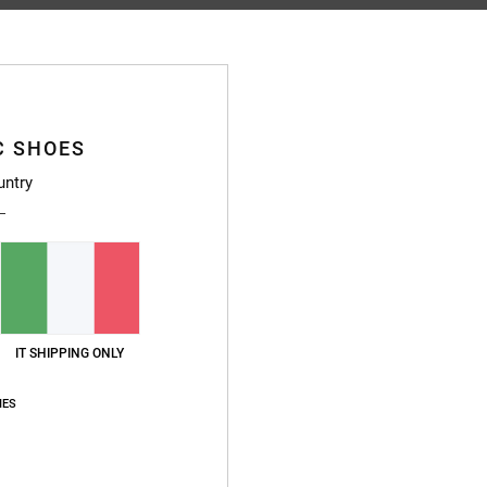
C SHOES
Punteggio medio
untry
4.8
/5
basato su
4 recensioni verificate
dal dicembre 2025
Il 100% dei nostri clienti consiglia questo prodotto
IT SHIPPING ONLY
pporto qualità-prezzo
Taglia
Material
4.0
4.8
Troppo piccolo
Troppo grande
IES