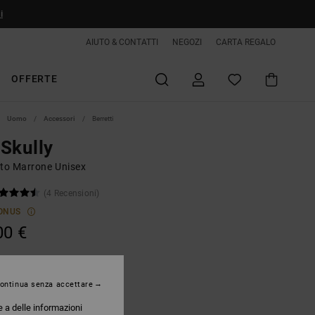
i
AIUTO & CONTATTI
NEGOZI
CARTA REGALO
OFFERTE
Uomo
Accessori
Berretti
Skully
tto Marrone Unisex
(4 Recensioni)
ONUS
00 €
Coffee Bean
ontinua senza accettare
e a delle informazioni