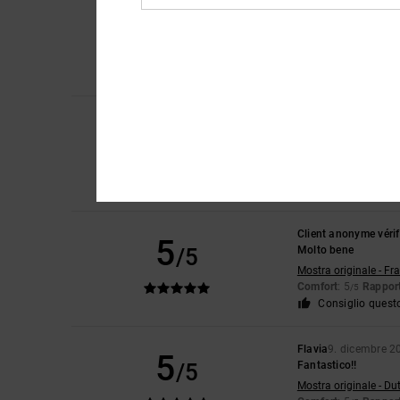
Client anonyme vérif
5
/5
Fantastico
Mostra originale - Fr
Comfort
: 5
Rapport
/5
Consiglio quest
Client anonyme vérif
4
/5
Bene
Mostra originale - Ca
Comfort
: 5
Rapport
/5
Consiglio quest
Client anonyme vérif
5
/5
Molto bene
Mostra originale - Fr
Comfort
: 5
Rapport
/5
Consiglio quest
Flavia
9. dicembre 2
5
/5
Fantastico!!
Mostra originale - Du