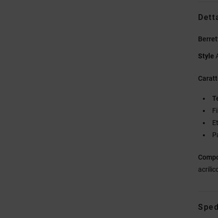
Dett
Berret
Style
Caratt
T
Fi
E
P
Compo
acrilic
Sped