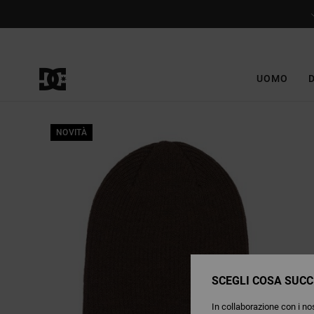
Salta
alle
informazioni
sul
prodotto
UOMO
NOVITÀ
SCEGLI COSA SUCC
In collaborazione con i nos