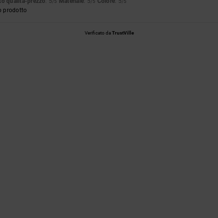
o qualità-prezzo
: 5
Materiale
: 5
Colore
: 5
/5
/5
/5
o prodotto
Verificato da
TrustVille