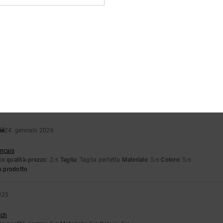
ié
13. febbraio 2026
ançais
o qualità-prezzo
: 5
Taglia
: Taglia perfetta
Materiale
: 5
Colore
: 5
/5
/5
/5
o prodotto
ié
24. gennaio 2026
stellano
o qualità-prezzo
: 4
Taglia
: Troppo grande
Materiale
: 4
Colore
: 5
/5
/5
/5
o prodotto
ié
24. gennaio 2026
ançais
o qualità-prezzo
: 2
Taglia
: Taglia perfetta
Materiale
: 5
Colore
: 5
/5
/5
/5
o prodotto
025
tch