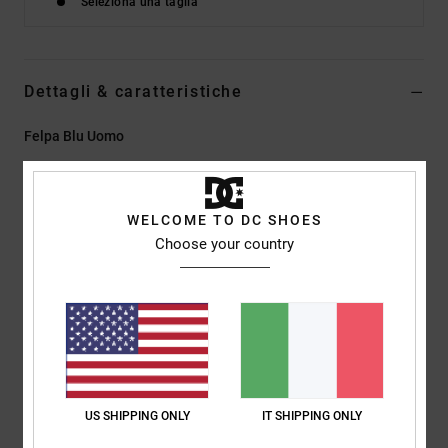
Seleziona una taglia
Dettagli & caratteristiche
Felpa Blu Uomo
Style
EDYFT03581
Codice colore
btl0
Caratteristiche
WELCOME TO DC SHOES
Choose your country
Tessuto:
tessuto felpato 80% cotone, 20% poliestere, [350
g/m²]
Vestibilità:
vestibilità standard
Modello pullover a girocollo
Polsini e orlo a costine
Applicazione sul petto
Fettuccia interna a spina di pesce
US SHIPPING ONLY
IT SHIPPING ONLY