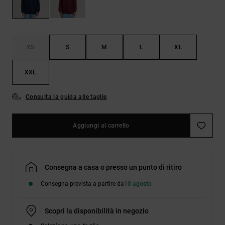
Borse e
risposte
zaini
alle
domande
più
Cinture e
frequenti e
XS
S
M
L
XL
portamonete
accedi al
nostro
modulo di
XXL
contatto.
Consulta la guida alle taglie
Consulta
le FAQ
Aggiungi al carrello
Consegna a casa o presso un punto di ritiro
Consegna prevista a partire da
10 agosto
Scopri la disponibilità in negozio