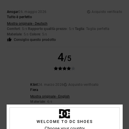
Ansgar
26. maggio 2026
Acquisto verificato
Tutto è perfetto
Mostra originale - Deutsch
Comfort
: 5
Rapporto qualità-prezzo
: 5
Taglia
: Taglia perfetta
/5
/5
Materiale
: 5
Colore
: 5
/5
/5
Consiglio questo prodotto
4
/5
Klint
24. marzo 2026
Acquisto verificato
Fiera
Mostra originale - English
Materiale
: 4
/5
Consiglio questo prodotto
3
WELCOME TO DC SHOES
/5
Choose your country