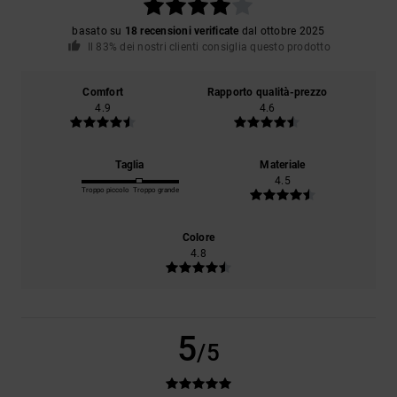
basato su
18 recensioni verificate
dal ottobre 2025
Il 83% dei nostri clienti consiglia questo prodotto
Comfort
Rapporto qualità-prezzo
4.9
4.6
Taglia
Materiale
4.5
Troppo piccolo
Troppo grande
Colore
4.8
5
/5