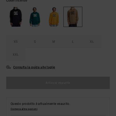
Incense
Colori
Borse e
risposte
zaini
alle
domande
più
Cinture e
frequenti e
portamonete
accedi al
nostro
modulo di
contatto.
XS
S
M
L
XL
Consulta
XXL
le FAQ
Consulta la guida alle taglie
Articolo esaurito
Questo prodotto è attualmente esaurito.
Compra altre opzioni