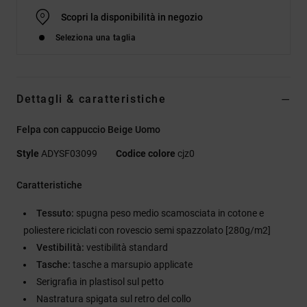
Scopri la disponibilità in negozio
Seleziona una taglia
Dettagli & caratteristiche
Felpa con cappuccio Beige Uomo
Style
ADYSF03099
Codice colore
cjz0
Caratteristiche
Tessuto:
spugna peso medio scamosciata in cotone e
poliestere riciclati con rovescio semi spazzolato [280g/m2]
Vestibilità:
vestibilità standard
Tasche:
tasche a marsupio applicate
Serigrafia in plastisol sul petto
Nastratura spigata sul retro del collo