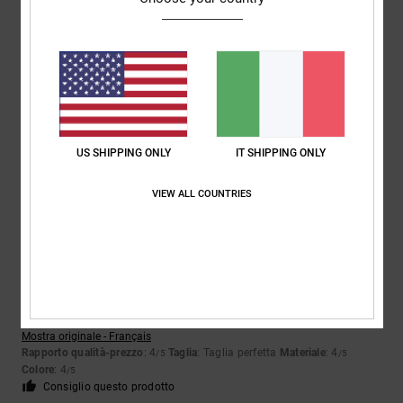
Jürgen
31. gennaio 2026
Acquisto verificato
Tessuto relativamente sottile e cuciture non ben rifinite... C'erano fili
che spuntavano
Mostra originale - Deutsch
Comfort
: 5
Rapporto qualità-prezzo
: 3
Taglia
: Taglia perfetta
/5
/5
US SHIPPING ONLY
IT SHIPPING ONLY
Materiale
: 2
Colore
: 5
/5
/5
VIEW ALL COUNTRIES
4
/5
Yannick
22. gennaio 2026
Acquisto verificato
Nichel
Mostra originale - Français
Rapporto qualità-prezzo
: 4
Taglia
: Taglia perfetta
Materiale
: 4
/5
/5
Colore
: 4
/5
Consiglio questo prodotto