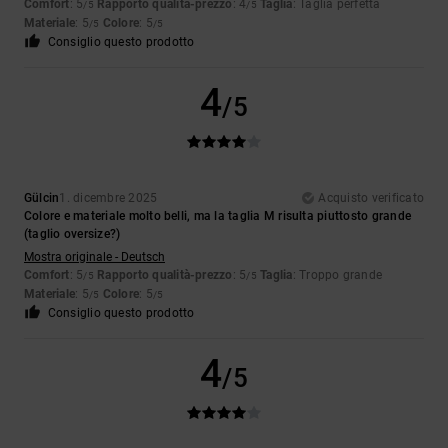
Comfort
: 5
Rapporto qualità-prezzo
: 4
Taglia
: Taglia perfetta
/5
/5
Materiale
: 5
Colore
: 5
/5
/5
Consiglio questo prodotto
4
/5
Gülcin
1. dicembre 2025
Acquisto verificato
Colore e materiale molto belli, ma la taglia M risulta piuttosto grande
(taglio oversize?)
Mostra originale - Deutsch
Comfort
: 5
Rapporto qualità-prezzo
: 5
Taglia
: Troppo grande
/5
/5
Materiale
: 5
Colore
: 5
/5
/5
Consiglio questo prodotto
4
/5