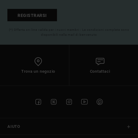
REGISTRARSI
(*) Offerta on-line valida per i nuovi membri - Le condizioni complete sono
disponibili nella mail di benvenuto
Trova un negozio
Contattaci
AIUTO