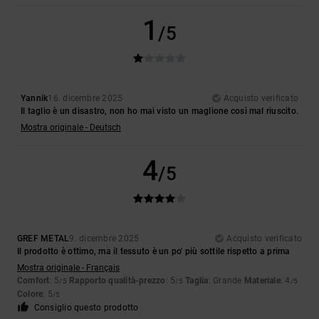
1
/5
Yannik
16. dicembre 2025
Acquisto verificato
Il taglio è un disastro, non ho mai visto un maglione così mal riuscito.
Mostra originale - Deutsch
4
/5
GREF METAL
9. dicembre 2025
Acquisto verificato
Il prodotto è ottimo, ma il tessuto è un po' più sottile rispetto a prima
Mostra originale - Français
Comfort
: 5
Rapporto qualità-prezzo
: 5
Taglia
: Grande
Materiale
: 4
/5
/5
/5
Colore
: 5
/5
Consiglio questo prodotto