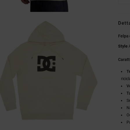
Dett
Felpa
Style
Caratt
T
rici
Ve
T
Se
N
O
P