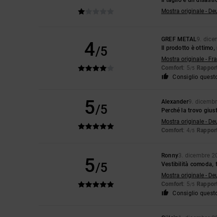
Mostra originale - De
GREF METAL
9. dic
4
/5
Il prodotto è ottimo,
Mostra originale - Fr
Comfort
: 5
Rapport
/5
Consiglio quest
5
Alexander
9. dicemb
/5
Perché la trovo gius
Mostra originale - De
Comfort
: 4
Rapport
/5
Ronny
3. dicembre 2
5
/5
Vestibilità comoda,
Mostra originale - De
Comfort
: 5
Rapport
/5
Consiglio quest