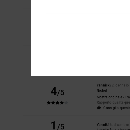
Consiglio quest
Klint
24. marzo 202
4
/5
Fiera
Mostra originale - En
Materiale
: 4
/5
Consiglio quest
3
Jürgen
31. gennaio 
/5
Tessuto relativamente
Mostra originale - De
Comfort
: 5
Rapport
/5
Yannick
22. gennaio
4
/5
Nichel
Mostra originale - Fr
Rapporto qualità-pr
Consiglio quest
1
/5
Yannik
16. dicembre
Il taglio è un disast