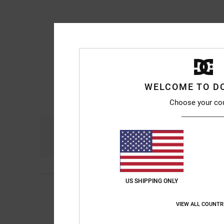
WELCOME TO D
Choose your co
Comfort
Ra
4.9
US SHIPPING ONLY
Ansgar
26. maggio 
5
/5
Tutto è perfetto
VIEW ALL COUNTR
Mostra originale - De
Comfort
: 5
Rapport
/5