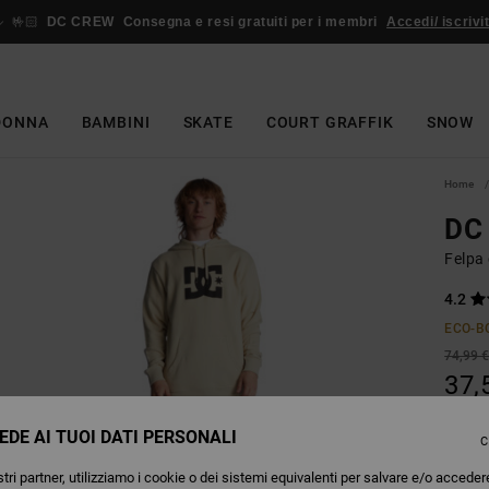
🤟🏻
DC CREW
Consegna e resi gratuiti per i membri
Accedi/ iscrivit
DONNA
BAMBINI
SKATE
COURT GRAFFIK
SNOW
Home
DC 
Felpa
4.2
ECO-B
74,99 
37,
OFFER
EDE AI TUOI DATI PERSONALI
C
tri partner, utilizziamo i cookie o dei sistemi equivalenti per salvare e/o acceder
Colori