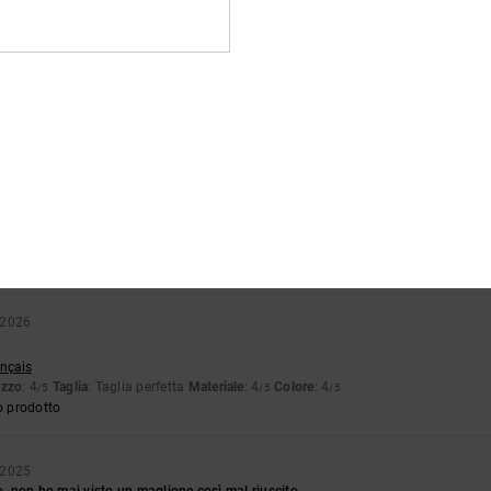
o prodotto
6
glish
o prodotto
2026
 sottile e cuciture non ben rifinite... C'erano fili che spuntavano
utsch
o qualità-prezzo
: 3
Taglia
: Taglia perfetta
Materiale
: 2
Colore
: 5
/5
/5
/5
 2026
ançais
ezzo
: 4
Taglia
: Taglia perfetta
Materiale
: 4
Colore
: 4
/5
/5
/5
o prodotto
 2025
ro, non ho mai visto un maglione così mal riuscito.