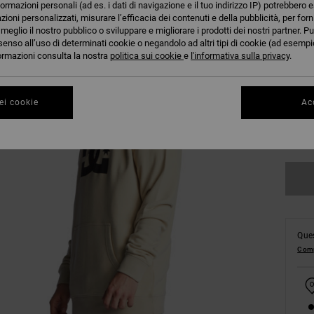
formazioni personali (ad es. i dati di navigazione e il tuo indirizzo IP) potrebbero e
azioni personalizzati, misurare l’efficacia dei contenuti e della pubblicità, per for
eglio il nostro pubblico o sviluppare e migliorare i prodotti dei nostri partner. Pu
senso all’uso di determinati cookie o negandolo ad altri tipi di cookie (ad esempio
nformazioni consulta la nostra
politica sui cookie
e
l'informativa sulla privacy
.
XS
ei cookie
Acc
Co
Ques
Comp