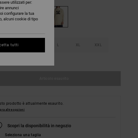
ssere utilizzati per:
nire annunci
oi configurare la tua
, alcuni cookie di tipo
S
M
L
XL
XXL
etta tutti
nsulta la guida alle taglie
Articolo esaurito
to prodotto è attualmente esaurito.
ra altre opzioni
Scopri la disponibilità in negozio
Seleziona una taglia