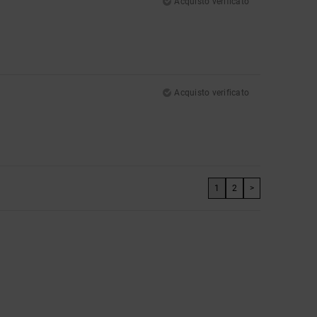
Acquisto verificato
Acquisto verificato
1
2
>