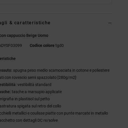
agli & caratteristiche
 con cappuccio Beige Uomo
ADYSF03099
Codice colore
tgd0
eristiche
essuto:
spugna peso medio scamosciata in cotone e poliestere
clati con rovescio semi spazzolato [280g/m2]
stibilità:
vestibilità standard
asche:
tasche a marsupio applicate
rigrafia in plastisol sul petto
astratura spigata sul retro del collo
cchielli metallici e coulisse piatte con punte marcate in metallo
acchetto con dettagli DC re/solve