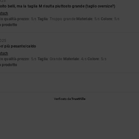
025
lto belli, ma la taglia M risulta piuttosto grande (taglio oversize?)
utsch
o qualità-prezzo
: 5
Taglia
: Troppo grande
Materiale
: 5
Colore
: 5
/5
/5
/5
o prodotto
2025
po' più pesante/caldo
utsch
o qualità-prezzo
: 5
Taglia
: Grande
Materiale
: 4
Colore
: 5
/5
/5
/5
o prodotto
Verificato da
TrustVille