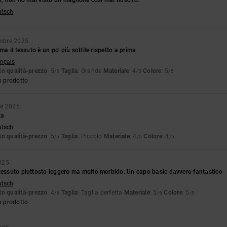
utsch
embre 2025
 ma il tessuto è un po' più sottile rispetto a prima
ançais
o qualità-prezzo
: 5
Taglia
: Grande
Materiale
: 4
Colore
: 5
/5
/5
/5
o prodotto
re 2025
ta
utsch
o qualità-prezzo
: 5
Taglia
: Piccolo
Materiale
: 4
Colore
: 4
/5
/5
/5
025
 tessuto piuttosto leggero ma molto morbido. Un capo basic davvero fantastico
utsch
o qualità-prezzo
: 4
Taglia
: Taglia perfetta
Materiale
: 5
Colore
: 5
/5
/5
/5
o prodotto