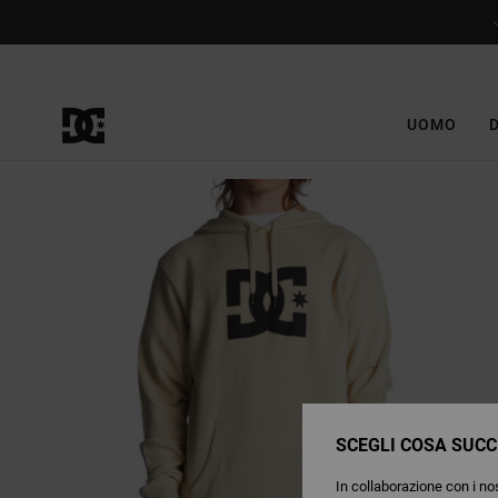
Salta
alle
informazioni
sul
prodotto
UOMO
SCEGLI COSA SUCC
In collaborazione con i nos