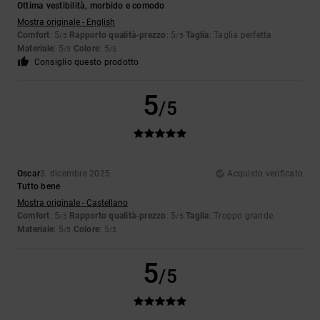
Ottima vestibilità, morbido e comodo
Mostra originale - English
Comfort
: 5
Rapporto qualità-prezzo
: 5
Taglia
: Taglia perfetta
/5
/5
Materiale
: 5
Colore
: 5
/5
/5
Consiglio questo prodotto
5
/5
Oscar
3. dicembre 2025
Acquisto verificato
Tutto bene
Mostra originale - Castellano
Comfort
: 5
Rapporto qualità-prezzo
: 5
Taglia
: Troppo grande
/5
/5
Materiale
: 5
Colore
: 5
/5
/5
5
/5