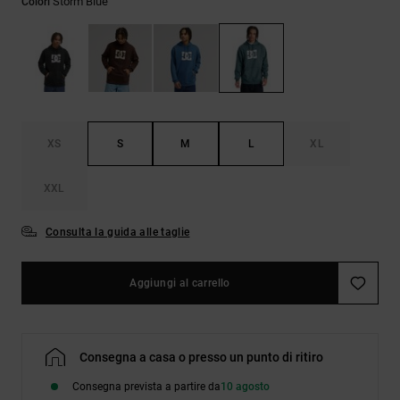
Storm Blue
Colori
Borse e
risposte
zaini
alle
domande
più
Cinture e
frequenti e
portamonete
accedi al
nostro
modulo di
contatto.
XS
S
M
L
XL
Consulta
XXL
le FAQ
Consulta la guida alle taglie
Aggiungi al carrello
Consegna a casa o presso un punto di ritiro
Consegna prevista a partire da
10 agosto