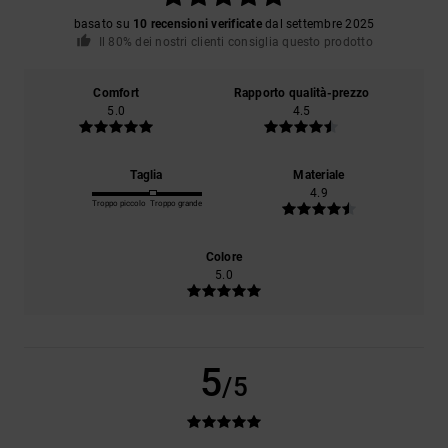
basato su
10 recensioni verificate
dal settembre 2025
Il 80% dei nostri clienti consiglia questo prodotto
Comfort
Rapporto qualità-prezzo
5.0
4.5
Taglia
Materiale
4.9
Troppo piccolo
Troppo grande
Colore
5.0
5
/5