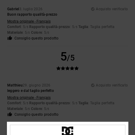
Gabriel
3. luglio 2026
Acquisto verificato
Buon rapporto qualità-prezzo
Mostra originale - Français
Comfort
: 5
Rapporto qualità-prezzo
: 5
Taglia
: Taglia perfetta
/5
/5
Materiale
: 5
Colore
: 5
/5
/5
Consiglio questo prodotto
5
/5
Matthieu
29. giugno 2026
Acquisto verificato
leggero e dal taglio perfetto
Mostra originale - Français
Comfort
: 5
Rapporto qualità-prezzo
: 5
Taglia
: Taglia perfetta
/5
/5
Materiale
: 5
Colore
: 5
/5
/5
Consiglio questo prodotto
5
/5