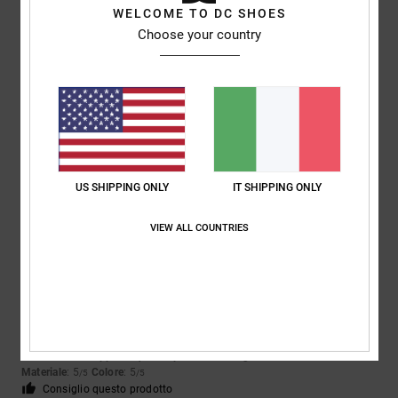
WELCOME TO DC SHOES
Choose your country
Vatlin
18. maggio 2026
Acquisto verificato
Ottimo prodotto, tutto come previsto
Mostra originale - Português
Comfort
: 5
Rapporto qualità-prezzo
: 5
Taglia
: Taglia perfetta
/5
/5
Materiale
: 5
Colore
: 5
/5
/5
Consiglio questo prodotto
US SHIPPING ONLY
IT SHIPPING ONLY
5
/5
VIEW ALL COUNTRIES
Frederic
12. maggio 2026
Acquisto verificato
Il colore, la qualità del materiale.
Mostra originale - Français
Comfort
: 5
Rapporto qualità-prezzo
: 4
Taglia
: Taglia perfetta
/5
/5
Materiale
: 5
Colore
: 5
/5
/5
Consiglio questo prodotto