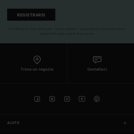
REGISTRARSI
(*) Offerta on-line valida per i nuovi membri - Le condizioni complete sono
disponibili nella mail di benvenuto
Trova un negozio
Contattaci
AIUTO