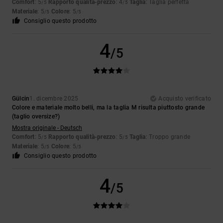
Comfort
: 5
Rapporto qualità-prezzo
: 4
Taglia
: Taglia perfetta
/5
/5
Materiale
: 5
Colore
: 5
/5
/5
Consiglio questo prodotto
4
/5
Gülcin
1. dicembre 2025
Acquisto verificato
Colore e materiale molto belli, ma la taglia M risulta piuttosto grande
(taglio oversize?)
Mostra originale - Deutsch
Comfort
: 5
Rapporto qualità-prezzo
: 5
Taglia
: Troppo grande
/5
/5
Materiale
: 5
Colore
: 5
/5
/5
Consiglio questo prodotto
4
/5