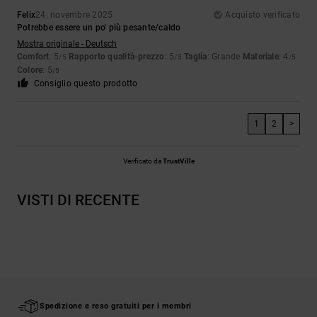
Felix
24. novembre 2025
Acquisto verificato
Potrebbe essere un po' più pesante/caldo
Mostra originale - Deutsch
Comfort
: 5
Rapporto qualità-prezzo
: 5
Taglia
: Grande
Materiale
: 4
/5
/5
/5
Colore
: 5
/5
Consiglio questo prodotto
1
2
>
Verificato da
TrustVille
VISTI DI RECENTE
Spedizione e reso gratuiti per i membri