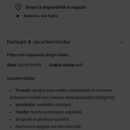
Scopri la disponibilità in negozio
Seleziona una taglia
Dettagli & caratteristiche
Felpa con cappuccio Grigio Uomo
Style
ADYSF03099
Codice colore
knfh
Caratteristiche
Tessuto:
spugna peso medio scamosciata in cotone e
poliestere riciclati con rovescio semi spazzolato [280g/m2]
Vestibilità:
vestibilità standard
Tasche:
tasche a marsupio applicate
Serigrafia in plastisol sul petto
Nastratura spigata sul retro del collo