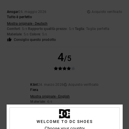
Ansgar
26. maggio 2026
Acquisto verificato
Tutto è perfetto
Mostra originale - Deutsch
Comfort
: 5
Rapporto qualità-prezzo
: 5
Taglia
: Taglia perfetta
/5
/5
Materiale
: 5
Colore
: 5
/5
/5
Consiglio questo prodotto
4
/5
Klint
24. marzo 2026
Acquisto verificato
Fiera
Mostra originale - English
Materiale
: 4
/5
Consiglio questo prodotto
3
WELCOME TO DC SHOES
/5
Choose your country