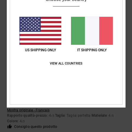
Jürgen
31. gennaio 2026
Acquisto verificato
Tessuto relativamente sottile e cuciture non ben rifinite... C'erano fili
che spuntavano
Mostra originale - Deutsch
Comfort
: 5
Rapporto qualità-prezzo
: 3
Taglia
: Taglia perfetta
/5
/5
US SHIPPING ONLY
IT SHIPPING ONLY
Materiale
: 2
Colore
: 5
/5
/5
VIEW ALL COUNTRIES
4
/5
Yannick
22. gennaio 2026
Acquisto verificato
Nichel
Mostra originale - Français
Rapporto qualità-prezzo
: 4
Taglia
: Taglia perfetta
Materiale
: 4
/5
/5
Colore
: 4
/5
Consiglio questo prodotto