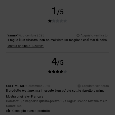
1
/5
Yannik
16. dicembre 2025
Acquisto verificato
Il taglio è un disastro, non ho mai visto un maglione così mal riuscito.
Mostra originale - Deutsch
4
/5
GREF METAL
9. dicembre 2025
Acquisto verificato
Il prodotto è ottimo, ma il tessuto è un po' più sottile rispetto a prima
Mostra originale - Français
Comfort
: 5
Rapporto qualità-prezzo
: 5
Taglia
: Grande
Materiale
: 4
/5
/5
/5
Colore
: 5
/5
Consiglio questo prodotto