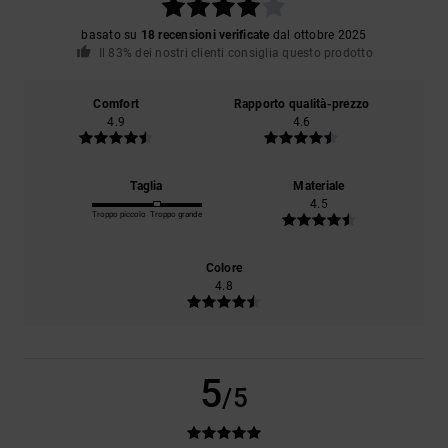
basato su
18 recensioni verificate
dal ottobre 2025
Il 83% dei nostri clienti consiglia questo prodotto
Comfort
Rapporto qualità-prezzo
4.9
4.6
Taglia
Materiale
4.5
Troppo piccolo
Troppo grande
Colore
4.8
5
/5