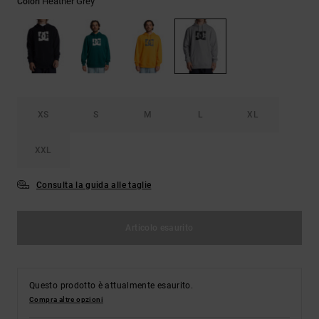
Heather Grey
Colori
Borse e
risposte
zaini
alle
domande
più
Cinture e
frequenti e
portamonete
accedi al
nostro
modulo di
contatto.
XS
S
M
L
XL
Consulta
XXL
le FAQ
Consulta la guida alle taglie
Articolo esaurito
Questo prodotto è attualmente esaurito.
Compra altre opzioni