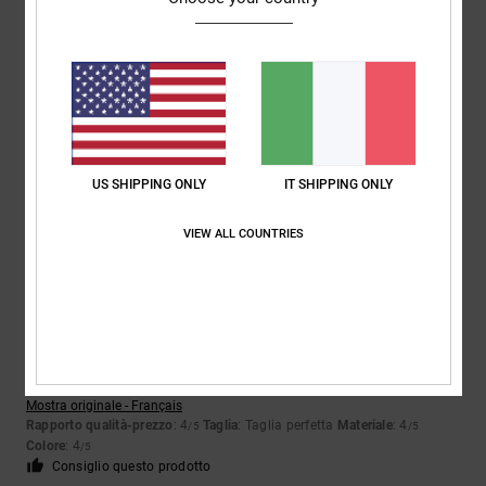
Jürgen
31. gennaio 2026
Acquisto verificato
Tessuto relativamente sottile e cuciture non ben rifinite... C'erano fili
che spuntavano
Mostra originale - Deutsch
Comfort
: 5
Rapporto qualità-prezzo
: 3
Taglia
: Taglia perfetta
/5
/5
US SHIPPING ONLY
IT SHIPPING ONLY
Materiale
: 2
Colore
: 5
/5
/5
VIEW ALL COUNTRIES
4
/5
Yannick
22. gennaio 2026
Acquisto verificato
Nichel
Mostra originale - Français
Rapporto qualità-prezzo
: 4
Taglia
: Taglia perfetta
Materiale
: 4
/5
/5
Colore
: 4
/5
Consiglio questo prodotto