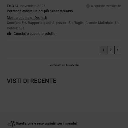
Felix
24. novembre 2025
Acquisto verificato
Potrebbe essere un po' più pesante/caldo
Mostra originale - Deutsch
Comfort
: 5
Rapporto qualità-prezzo
: 5
Taglia
: Grande
Materiale
: 4
/5
/5
/5
Colore
: 5
/5
Consiglio questo prodotto
1
2
>
Verificato da
TrustVille
VISTI DI RECENTE
Spedizione e reso gratuiti per i membri