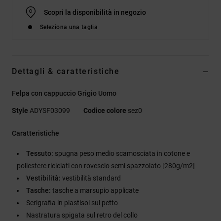
Scopri la disponibilità in negozio
Seleziona una taglia
Dettagli & caratteristiche
Felpa con cappuccio Grigio Uomo
Style
ADYSF03099
Codice colore
sez0
Caratteristiche
Tessuto:
spugna peso medio scamosciata in cotone e
poliestere riciclati con rovescio semi spazzolato [280g/m2]
Vestibilità:
vestibilità standard
Tasche:
tasche a marsupio applicate
Serigrafia in plastisol sul petto
Nastratura spigata sul retro del collo