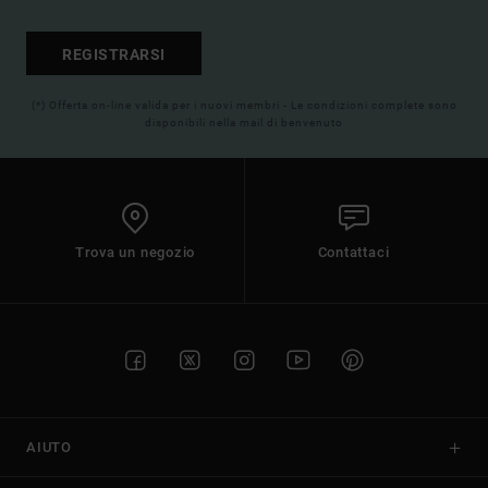
REGISTRARSI
(*) Offerta on-line valida per i nuovi membri - Le condizioni complete sono
disponibili nella mail di benvenuto
Trova un negozio
Contattaci
AIUTO