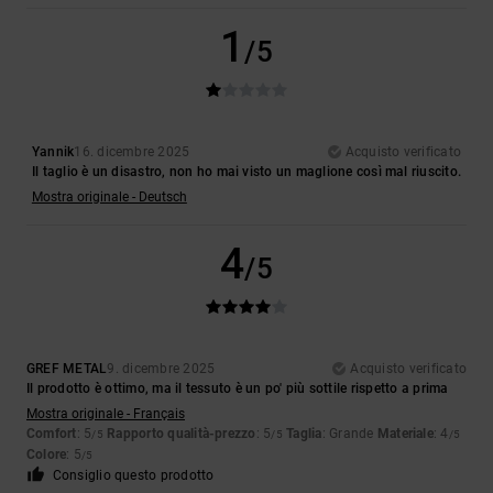
1
/5
Yannik
16. dicembre 2025
Acquisto verificato
Il taglio è un disastro, non ho mai visto un maglione così mal riuscito.
Mostra originale - Deutsch
4
/5
GREF METAL
9. dicembre 2025
Acquisto verificato
Il prodotto è ottimo, ma il tessuto è un po' più sottile rispetto a prima
Mostra originale - Français
Comfort
: 5
Rapporto qualità-prezzo
: 5
Taglia
: Grande
Materiale
: 4
/5
/5
/5
Colore
: 5
/5
Consiglio questo prodotto