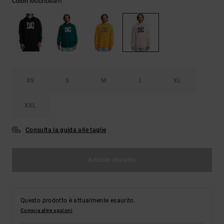
Moonbeam
Colori
Borse e
risposte
zaini
alle
domande
più
Cinture e
frequenti e
portamonete
accedi al
nostro
modulo di
contatto.
XS
S
M
L
XL
Consulta
XXL
le FAQ
Consulta la guida alle taglie
Articolo esaurito
Questo prodotto è attualmente esaurito.
Compra altre opzioni