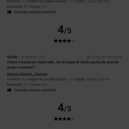
Comfort
: 5
Rapporto qualità-prezzo
: 4
Taglia
: Taglia perfetta
/5
/5
Materiale
: 5
Colore
: 5
/5
/5
Consiglio questo prodotto
4
/5
Gülcin
1. dicembre 2025
Acquisto verificato
Colore e materiale molto belli, ma la taglia M risulta piuttosto grande
(taglio oversize?)
Mostra originale - Deutsch
Comfort
: 5
Rapporto qualità-prezzo
: 5
Taglia
: Troppo grande
/5
/5
Materiale
: 5
Colore
: 5
/5
/5
Consiglio questo prodotto
4
/5