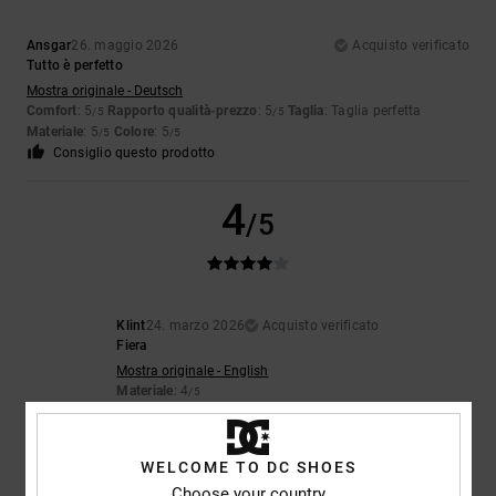
Ansgar
26. maggio 2026
Acquisto verificato
Tutto è perfetto
Mostra originale - Deutsch
Comfort
: 5
Rapporto qualità-prezzo
: 5
Taglia
: Taglia perfetta
/5
/5
Materiale
: 5
Colore
: 5
/5
/5
Consiglio questo prodotto
4
/5
Klint
24. marzo 2026
Acquisto verificato
Fiera
Mostra originale - English
Materiale
: 4
/5
Consiglio questo prodotto
3
WELCOME TO DC SHOES
/5
Choose your country