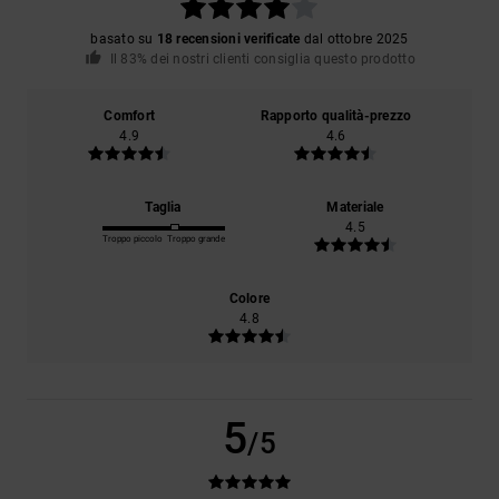
basato su
18 recensioni verificate
dal ottobre 2025
Il 83% dei nostri clienti consiglia questo prodotto
Comfort
Rapporto qualità-prezzo
4.9
4.6
Taglia
Materiale
4.5
Troppo piccolo
Troppo grande
Colore
4.8
5
/5