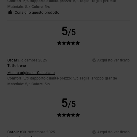
Comfort
: 5
Rapporto qualità-prezzo
: 5
Taglia
: Taglia perfetta
/5
/5
Materiale
: 5
Colore
: 5
/5
/5
Consiglio questo prodotto
5
/5
Oscar
3. dicembre 2025
Acquisto verificato
Tutto bene
Mostra originale - Castellano
Comfort
: 5
Rapporto qualità-prezzo
: 5
Taglia
: Troppo grande
/5
/5
Materiale
: 5
Colore
: 5
/5
/5
5
/5
Caroline
30. settembre 2025
Acquisto verificato