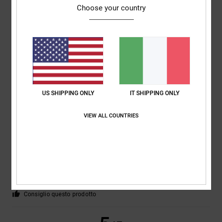
Choose your country
Vatlin
18. maggio 2026
Acquisto verificato
Ottimo prodotto, tutto come previsto
Mostra originale - Português
Comfort
: 5
Rapporto qualità-prezzo
: 5
Taglia
: Taglia perfetta
/5
/5
Materiale
: 5
Colore
: 5
/5
/5
Consiglio questo prodotto
5
US SHIPPING ONLY
IT SHIPPING ONLY
/5
VIEW ALL COUNTRIES
Frederic
12. maggio 2026
Acquisto verificato
Il colore, la qualità del materiale.
Mostra originale - Français
Comfort
: 5
Rapporto qualità-prezzo
: 4
Taglia
: Taglia perfetta
/5
/5
Materiale
: 5
Colore
: 5
/5
/5
Consiglio questo prodotto