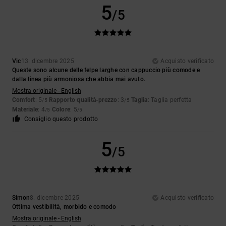
5
/5
Vic
13. dicembre 2025
Acquisto verificato
Queste sono alcune delle felpe larghe con cappuccio più comode e
dalla linea più armoniosa che abbia mai avuto.
Mostra originale - English
Comfort
: 5
Rapporto qualità-prezzo
: 3
Taglia
: Taglia perfetta
/5
/5
Materiale
: 4
Colore
: 5
/5
/5
Consiglio questo prodotto
5
/5
Simon
8. dicembre 2025
Acquisto verificato
Ottima vestibilità, morbido e comodo
Mostra originale - English