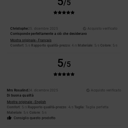
5
/5
Christophe
25. dicembre 2025
Acquisto verificato
Corrisponde perfettamente a ciò che desideravo
Mostra originale - Français
Comfort
: 5
Rapporto qualità-prezzo
: 4
Materiale
: 5
Colore
: 5
/5
/5
/5
/5
5
/5
Mrs Rosalind
24. dicembre 2025
Acquisto verificato
Di buona qualità
Mostra originale - English
Comfort
: 5
Rapporto qualità-prezzo
: 4
Taglia
: Taglia perfetta
/5
/5
Materiale
: 5
Colore
: 5
/5
/5
Consiglio questo prodotto