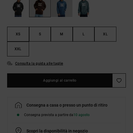
Borse e
risposte
zaini
alle
domande
più
Cinture e
frequenti e
portamonete
accedi al
XS
S
M
L
XL
nostro
modulo di
contatto.
XXL
Consulta
le FAQ
Consulta la guida alle taglie
Aggiungi al carrello
Consegna a casa o presso un punto di ritiro
Consegna prevista a partire da
10 agosto
Scopri la disponibilità in negozio