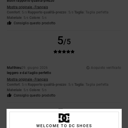
Buon rapporto qualità-prezzo
Mostra originale - Français
Comfort
: 5
Rapporto qualità-prezzo
: 5
Taglia
: Taglia perfetta
/5
/5
Materiale
: 5
Colore
: 5
/5
/5
Consiglio questo prodotto
5
/5
Matthieu
29. giugno 2026
Acquisto verificato
leggero e dal taglio perfetto
Mostra originale - Français
Comfort
: 5
Rapporto qualità-prezzo
: 5
Taglia
: Taglia perfetta
/5
/5
Materiale
: 5
Colore
: 5
/5
/5
Consiglio questo prodotto
5
/5
WELCOME TO DC SHOES