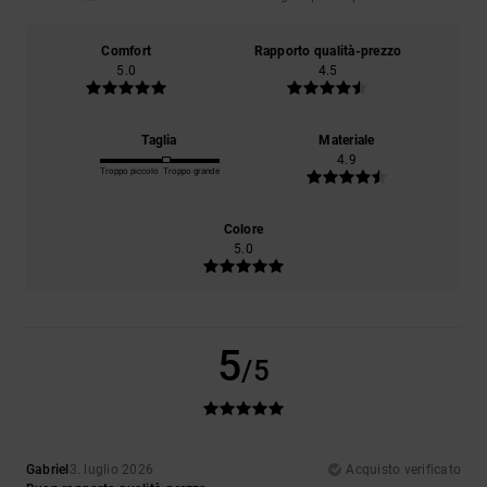
Comfort
Rapporto qualità-prezzo
5.0
4.5
Taglia
Materiale
4.9
Troppo piccolo
Troppo grande
Colore
5.0
5
/5
Gabriel
3. luglio 2026
Acquisto verificato