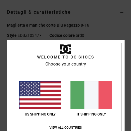
Dettagli & caratteristiche
Maglietta a maniche corte Blu Ragazzo 8-16
Style
EDBZT03477
Codice colore
brd0
Caratteristiche
WELCOME TO DC SHOES
Tessuto:
75% cotone, 25% jersey di cotone riciclato [200
Choose your country
g/m2]
Vestibilità:
lunghezza basica
Girocollo
Stampa digitale sul petto
Etichetta serigrafata sul collo
Etichetta a clip sull'orlo
US SHIPPING ONLY
IT SHIPPING ONLY
Composizione
[Tessuto principale] 75% cotone, 25% cotone
riciclato
VIEW ALL COUNTRIES