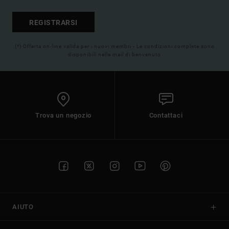
REGISTRARSI
(*) Offerta on-line valida per i nuovi membri - Le condizioni complete sono
disponibili nella mail di benvenuto
Trova un negozio
Contattaci
AIUTO