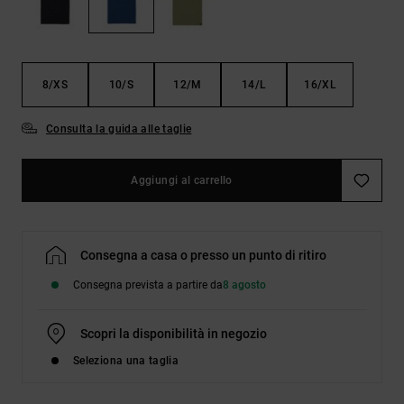
Borse e
risposte
zaini
alle
domande
più
Cinture e
frequenti e
8/XS
10/S
12/M
14/L
16/XL
portamonete
accedi al
nostro
modulo di
Consulta la guida alle taglie
contatto.
Consulta
Aggiungi al carrello
le FAQ
Consegna a casa o presso un punto di ritiro
Consegna prevista a partire da
8 agosto
Scopri la disponibilità in negozio
Seleziona una taglia