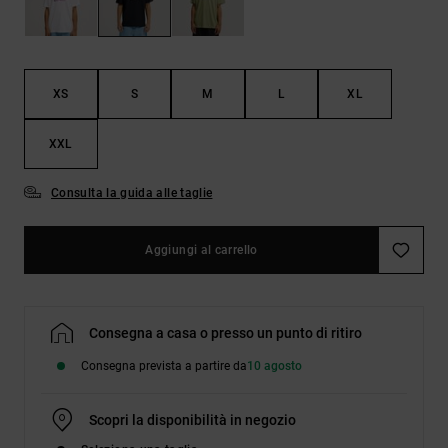
Borse e
risposte
zaini
alle
domande
più
Cinture e
frequenti e
XS
S
M
L
XL
portamonete
accedi al
nostro
modulo di
XXL
contatto.
Consulta la guida alle taglie
Consulta
le FAQ
Aggiungi al carrello
Consegna a casa o presso un punto di ritiro
Consegna prevista a partire da
10 agosto
Scopri la disponibilità in negozio