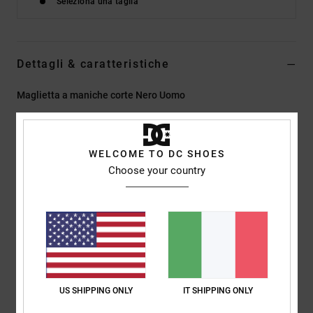
Seleziona una taglia
Dettagli & caratteristiche
Maglietta a maniche corte Nero Uomo
Style
EDYZT04503
Codice colore
kvj0
Caratteristiche
WELCOME TO DC SHOES
Choose your country
Tessuto:
75% cotone, 25% jersey di cotone riciclato [200
g/m2]
Vestibilità:
vestibilità standard
Girocollo
Stampe digitali al centro del petto
Etichetta serigrafata al centro del collo sul retro
Etichetta a clip verticale sull'orlo
US SHIPPING ONLY
IT SHIPPING ONLY