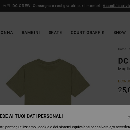
🤟🏻
DC CREW
Consegna e resi gratuiti per i membri
Accedi/ iscrivit
DONNA
BAMBINI
SKATE
COURT GRAFFIK
SNOW
Home
DC 
Magli
ECO-B
25,
O
Colori
EDE AI TUOI DATI PERSONALI
C
tri partner, utilizziamo i cookie o dei sistemi equivalenti per salvare e/o acceder