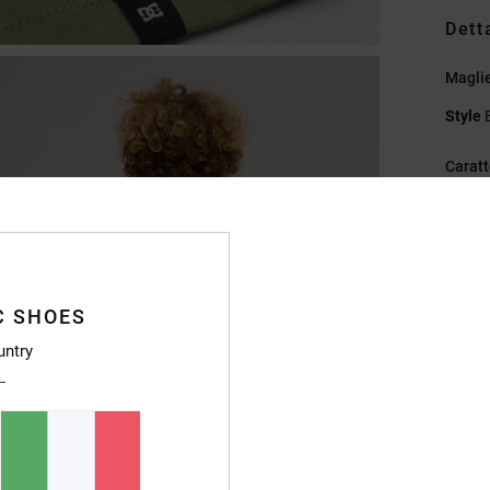
Dett
Maglie
Style
Caratt
T
Ve
G
S
C SHOES
Et
Et
untry
Compo
Sped