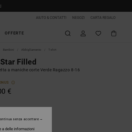
i
AIUTO & CONTATTI
NEGOZI
CARTA REGALO
OFFERTE
Bambini
Abbigliamento
T-shirt
Star Filled
etta a maniche corte Verde Ragazzo 8-16
ONUS
00 €
il Green
ontinua senza accettare
e a delle informazioni