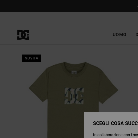
Salta
alle
informazioni
sul
prodotto
UOMO
NOVITÀ
SCEGLI COSA SUCC
In collaborazione con i nos