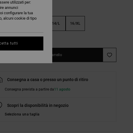
ssere utilizzati per:
nire annunci
oi configurare la tua
, alcuni cookie di tipo
S
10/S
12/M
14/L
16/XL
nsulta la guida alle taglie
etta tutti
Aggiungi al carrello
Consegna a casa o presso un punto di ritiro
Consegna prevista a partire da
11 agosto
Scopri la disponibilità in negozio
Seleziona una taglia