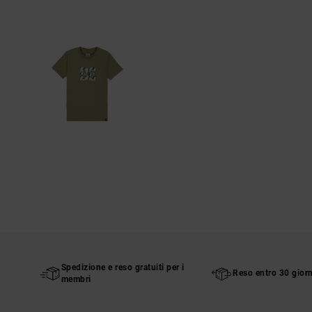
Spedizione e reso gratuiti per i
Reso entro 30 giorn
membri