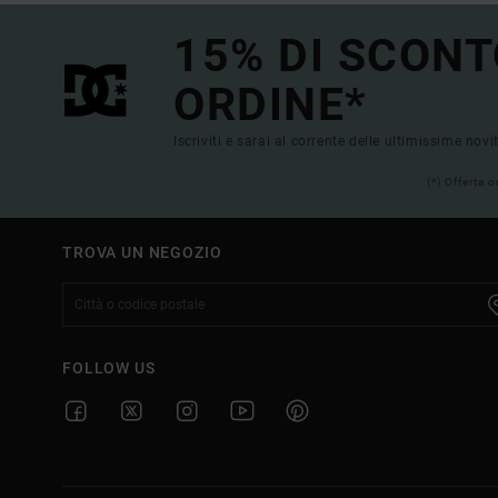
15% DI SCONT
ORDINE*
Iscriviti e sarai al corrente delle ultimissime novi
(*) Offerta 
TROVA UN NEGOZIO
FOLLOW US