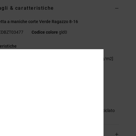
agli & caratteristiche
tta a maniche corte Verde Ragazzo 8-16
EDBZT03477
Codice colore
gld0
eristiche
essuto:
75% cotone, 25% jersey di cotone riciclato [200 g/m2]
stibilità:
lunghezza basica
irocollo
tampa digitale sul petto
ichetta serigrafata sul collo
ichetta a clip sull'orlo
sizione
[Tessuto principale] 75% cotone, 25% cotone riciclato
izioni e Resi