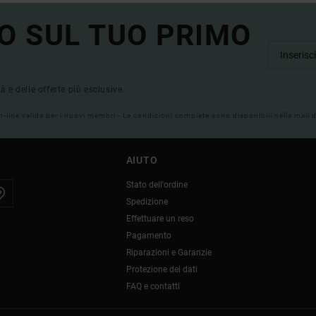
O SUL TUO PRIMO
tà e delle offerte più esclusive.
on-line valida per i nuovi membri - Le condizioni complete sono disponibili nella mail
AIUTO
Stato dell'ordine
Spedizione
Effettuare un reso
Pagamento
Riparazioni e Garanzie
Protezione dei dati
FAQ e contatti