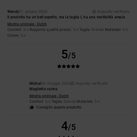
Wendy
21. giugno 2026
Acquisto verificato
Il prodotto ha un bell'aspetto, ma la taglia L ha una vestibilità ampia
Mostra originale - Dutch
Comfort
: 5
Rapporto qualità-prezzo
: 5
Taglia
: Grande
Materiale
: 5
/5
/5
/5
Colore
: 5
/5
5
/5
Michal
26. maggio 2026
Acquisto verificato
Maglietta carina
Mostra originale - Dutch
Comfort
: 5
Taglia
: Grande
Materiale
: 5
/5
/5
Consiglio questo prodotto
4
/5