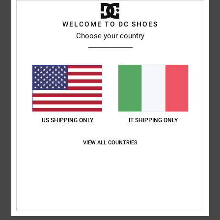
Mostra originale - English
Comfort
: 5
Rapporto qualità-prezzo
: 5
Taglia
: Taglia perfetta
/5
/5
WELCOME TO DC SHOES
Materiale
: 4
Colore
: 4
/5
/5
Choose your country
Consiglio questo prodotto
5
/5
Martin
22. giugno 2026
Acquisto verificato
US SHIPPING ONLY
IT SHIPPING ONLY
È bella e di qualità
Mostra originale - Castellano
VIEW ALL COUNTRIES
Comfort
: 5
Rapporto qualità-prezzo
: 4
Taglia
: Taglia perfetta
/5
/5
Materiale
: 5
Colore
: 5
/5
/5
Consiglio questo prodotto
3
/5