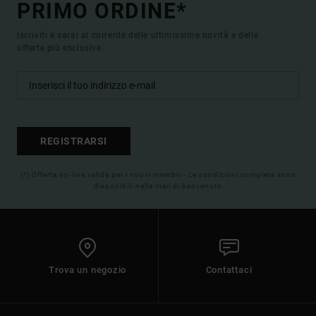
PRIMO ORDINE*
Iscriviti e sarai al corrente delle ultimissime novità e delle
offerte più esclusive.
REGISTRARSI
(*) Offerta on-line valida per i nuovi membri - Le condizioni complete sono
disponibili nella mail di benvenuto
Trova un negozio
Contattaci