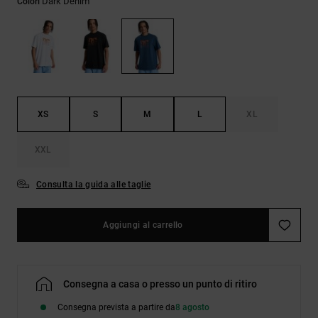
Dark Denim
Colori
Borse e
risposte
zaini
alle
domande
più
Cinture e
frequenti e
portamonete
accedi al
nostro
modulo di
contatto.
XS
S
M
L
XL
Consulta
XXL
le FAQ
Consulta la guida alle taglie
Aggiungi al carrello
Consegna a casa o presso un punto di ritiro
Consegna prevista a partire da
8 agosto