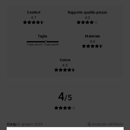
Comfort
Rapporto qualità-prezzo
4.7
4.2
Taglia
Materiale
4.6
Troppo piccolo
Troppo grande
Colore
4.5
4
/5
Craig
24. giugno 2026
Acquisto verificato
Adoro sempre le magliette