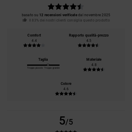
basato su
12 recensioni verificate
dal novembre 2025
Il 83% dei nostri clienti consiglia questo prodotto
Comfort
Rapporto qualità-prezzo
4.4
4.5
Taglia
Materiale
4.8
Troppo piccolo
Troppo grande
Colore
4.6
5
/5