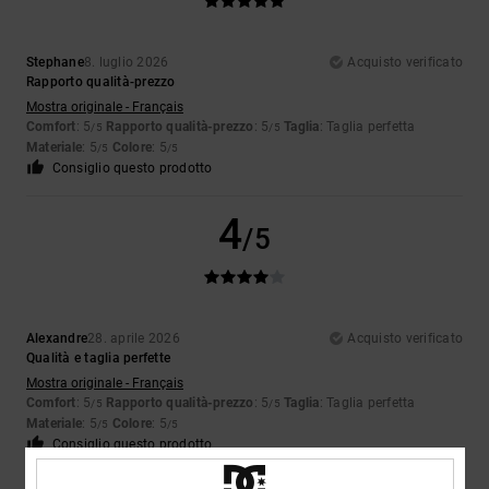
Stephane
8. luglio 2026
Acquisto verificato
Rapporto qualità-prezzo
Mostra originale - Français
Comfort
: 5
Rapporto qualità-prezzo
: 5
Taglia
: Taglia perfetta
/5
/5
Materiale
: 5
Colore
: 5
/5
/5
Consiglio questo prodotto
4
/5
Alexandre
28. aprile 2026
Acquisto verificato
Qualità e taglia perfette
Mostra originale - Français
Comfort
: 5
Rapporto qualità-prezzo
: 5
Taglia
: Taglia perfetta
/5
/5
Materiale
: 5
Colore
: 5
/5
/5
Consiglio questo prodotto