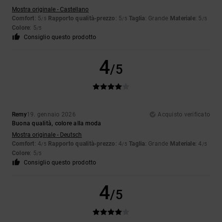
Mostra originale - Castellano
Comfort
: 5
Rapporto qualità-prezzo
: 5
Taglia
: Grande
Materiale
: 5
/5
/5
/5
Colore
: 5
/5
Consiglio questo prodotto
4
/5
Remy
19. gennaio 2026
Acquisto verificato
Buona qualità, colore alla moda
Mostra originale - Deutsch
Comfort
: 4
Rapporto qualità-prezzo
: 4
Taglia
: Grande
Materiale
: 4
/5
/5
/5
Colore
: 5
/5
Consiglio questo prodotto
4
/5