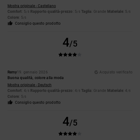
Mostra originale - Castellano
Comfort
: 5
Rapporto qualità-prezzo
: 5
Taglia
: Grande
Materiale
: 5
/5
/5
/5
Colore
: 5
/5
Consiglio questo prodotto
4
/5
Remy
19. gennaio 2026
Acquisto verificato
Buona qualità, colore alla moda
Mostra originale - Deutsch
Comfort
: 4
Rapporto qualità-prezzo
: 4
Taglia
: Grande
Materiale
: 4
/5
/5
/5
Colore
: 5
/5
Consiglio questo prodotto
4
/5