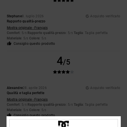
Stephane
8. luglio 2026
Acquisto verificato
Rapporto qualità-prezzo
Mostra originale - Français
Comfort
: 5
Rapporto qualità-prezzo
: 5
Taglia
: Taglia perfetta
/5
/5
Materiale
: 5
Colore
: 5
/5
/5
Consiglio questo prodotto
4
/5
Alexandre
28. aprile 2026
Acquisto verificato
Qualità e taglia perfette
Mostra originale - Français
Comfort
: 5
Rapporto qualità-prezzo
: 5
Taglia
: Taglia perfetta
/5
/5
Materiale
: 5
Colore
: 5
/5
/5
Consiglio questo prodotto