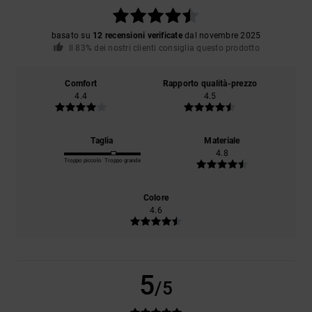
basato su
12 recensioni verificate
dal novembre 2025
Il 83% dei nostri clienti consiglia questo prodotto
Comfort
Rapporto qualità-prezzo
4.4
4.5
Taglia
Materiale
4.8
Troppo piccolo
Troppo grande
Colore
4.6
5
/5