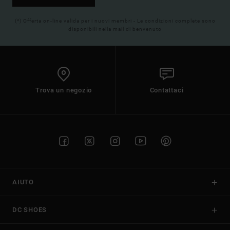
(*) Offerta on-line valida per i nuovi membri - Le condizioni complete sono
disponibili nella mail di benvenuto
Trova un negozio
Contattaci
AIUTO
DC SHOES