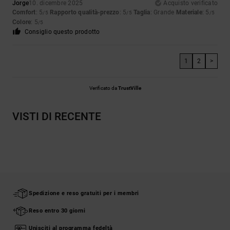
Jorge
10. dicembre 2025
Acquisto verificato
Comfort
: 5
Rapporto qualità-prezzo
: 5
Taglia
: Grande
Materiale
: 5
/5
/5
/5
Colore
: 5
/5
Consiglio questo prodotto
1
2
>
Verificato da
TrustVille
VISTI DI RECENTE
Spedizione e reso gratuiti per i membri
Reso entro 30 giorni
Unisciti al programma fedeltà