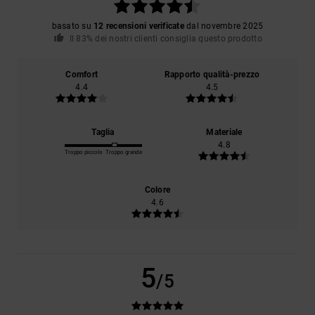
basato su
12 recensioni verificate
dal novembre 2025
Il 83% dei nostri clienti consiglia questo prodotto
Comfort
Rapporto qualità-prezzo
4.4
4.5
Taglia
Materiale
4.8
Troppo piccolo
Troppo grande
Colore
4.6
5
/5