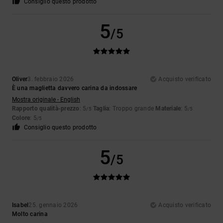
Consiglio questo prodotto
5
/5
Oliver
3. febbraio 2026
Acquisto verificato
È una maglietta davvero carina da indossare
Mostra originale - English
Rapporto qualità-prezzo
: 5
Taglia
: Troppo grande
Materiale
: 5
/5
/5
Colore
: 5
/5
Consiglio questo prodotto
5
/5
Isabel
25. gennaio 2026
Acquisto verificato
Molto carina