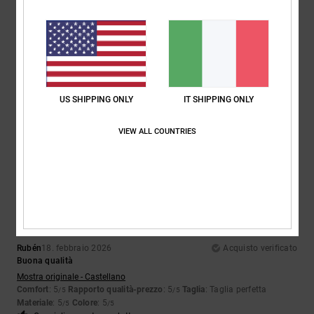
5
/5
Linda
3. aprile 2026
Acquisto verificato
Mia figlia adolescente è felicissima, le piace tantissimo
US SHIPPING ONLY
IT SHIPPING ONLY
Mostra originale - English
Comfort
: 5
Rapporto qualità-prezzo
: 5
Taglia
: Taglia perfetta
/5
/5
Materiale
: 5
Colore
: 5
/5
/5
VIEW ALL COUNTRIES
Consiglio questo prodotto
5
/5
Rubén
18. febbraio 2026
Acquisto verificato
Buona qualità
Mostra originale - Castellano
Comfort
: 5
Rapporto qualità-prezzo
: 5
Taglia
: Taglia perfetta
/5
/5
Materiale
: 5
Colore
: 5
/5
/5