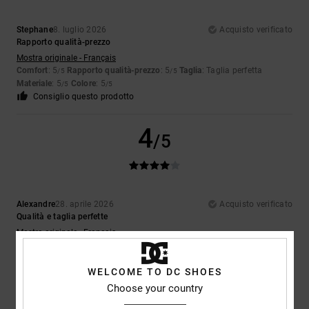
Stephane
8. luglio 2026
Acquisto verificato
Rapporto qualità-prezzo
Mostra originale - Français
Comfort
: 5
Rapporto qualità-prezzo
: 5
Taglia
: Taglia perfetta
/5
/5
Materiale
: 5
Colore
: 5
/5
/5
Consiglio questo prodotto
4
/5
Alexandre
28. aprile 2026
Acquisto verificato
Qualità e taglia perfette
Mostra originale - Français
Comfort
: 5
Rapporto qualità-prezzo
: 5
Taglia
: Taglia perfetta
/5
/5
Materiale
: 5
Colore
: 5
/5
/5
WELCOME TO DC SHOES
Consiglio questo prodotto
Choose your country