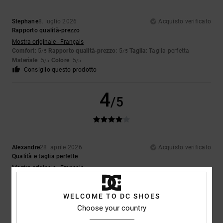
Stephane
8. luglio 2026
Acquisto verificato
Rapporto qualità-prezzo
Mostra originale - Français
Comfort
: 5
Rapporto qualità-prezzo
: 5
Taglia
: Taglia perfetta
/5
/5
Materiale
: 5
Colore
: 5
/5
/5
Consiglio questo prodotto
4
/5
Alexandre
28. aprile 2026
Acquisto verificato
Qualità e taglia perfette
Mostra originale - Français
Comfort
: 5
Rapporto qualità-prezzo
: 5
Taglia
: Taglia perfetta
/5
/5
Materiale
: 5
Colore
: 5
/5
/5
WELCOME TO DC SHOES
Consiglio questo prodotto
Choose your country