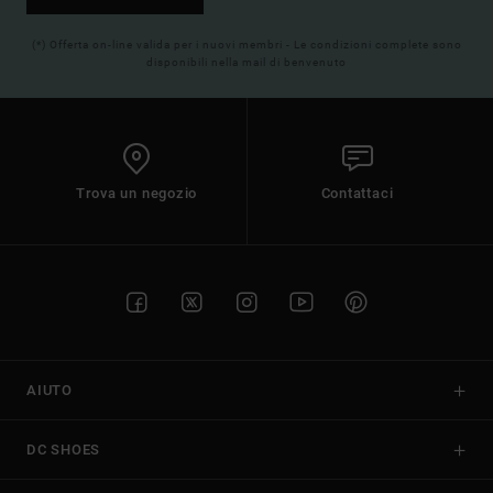
(*) Offerta on-line valida per i nuovi membri - Le condizioni complete sono
disponibili nella mail di benvenuto
Trova un negozio
Contattaci
AIUTO
DC SHOES