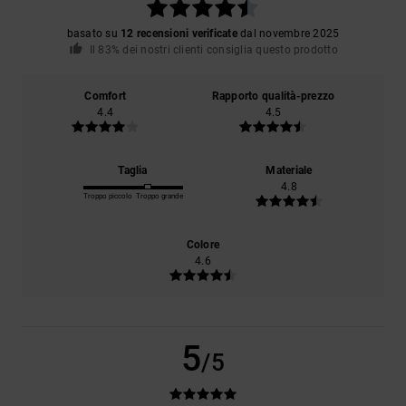
basato su
12 recensioni verificate
dal novembre 2025
Il 83% dei nostri clienti consiglia questo prodotto
Comfort
Rapporto qualità-prezzo
4.4
4.5
Taglia
Materiale
4.8
Troppo piccolo
Troppo grande
Colore
4.6
5
/5