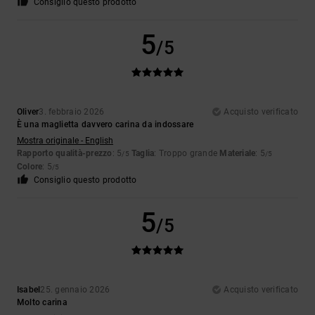
Consiglio questo prodotto
5
/5
Oliver
3. febbraio 2026
Acquisto verificato
È una maglietta davvero carina da indossare
Mostra originale - English
Rapporto qualità-prezzo
: 5
Taglia
: Troppo grande
Materiale
: 5
/5
/5
Colore
: 5
/5
Consiglio questo prodotto
5
/5
Isabel
25. gennaio 2026
Acquisto verificato
Molto carina