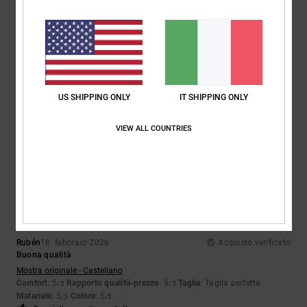
5
/5
Linda
3. aprile 2026
Acquisto verificato
Mia figlia adolescente è felicissima, le piace tantissimo
US SHIPPING ONLY
IT SHIPPING ONLY
Mostra originale - English
Comfort
: 5
Rapporto qualità-prezzo
: 5
Taglia
: Taglia perfetta
/5
/5
Materiale
: 5
Colore
: 5
/5
/5
VIEW ALL COUNTRIES
Consiglio questo prodotto
5
/5
Rubén
18. febbraio 2026
Acquisto verificato
Buona qualità
Mostra originale - Castellano
Comfort
: 5
Rapporto qualità-prezzo
: 5
Taglia
: Taglia perfetta
/5
/5
Materiale
: 5
Colore
: 5
/5
/5