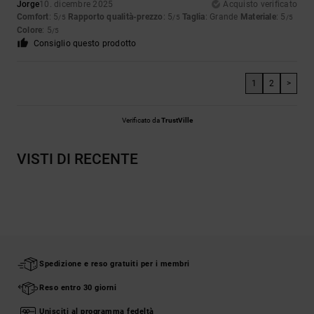
Jorge
10. dicembre 2025
Acquisto verificato
Comfort
: 5
Rapporto qualità-prezzo
: 5
Taglia
: Grande
Materiale
: 5
/5
/5
/5
Colore
: 5
/5
Consiglio questo prodotto
1
2
>
Verificato da
TrustVille
VISTI DI RECENTE
Spedizione e reso gratuiti per i membri
Reso entro 30 giorni
Unisciti al programma fedeltà