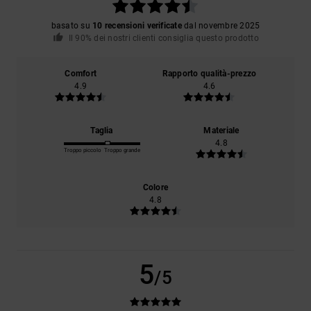
basato su
10 recensioni verificate
dal novembre 2025
Il 90% dei nostri clienti consiglia questo prodotto
Comfort
Rapporto qualità-prezzo
4.9
4.6
Taglia
Materiale
4.8
Troppo piccolo
Troppo grande
Colore
4.8
5
/5