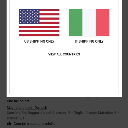
4
/5
Luc
27. maggio 2026
Acquisto verificato
Qualche cucitura mal fatta
Mostra originale - Français
US SHIPPING ONLY
IT SHIPPING ONLY
Comfort
: 4
Rapporto qualità-prezzo
: 3
Taglia
: Taglia perfetta
/5
/5
Materiale
: 4
Colore
: 4
/5
/5
VIEW ALL COUNTRIES
5
/5
Christoph
17. aprile 2026
Acquisto verificato
Che bel colore!
Mostra originale - Deutsch
Comfort
: 5
Rapporto qualità-prezzo
: 5
Taglia
: Grande
Materiale
: 5
/5
/5
/5
Colore
: 5
/5
Consiglio questo prodotto