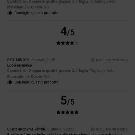
Comfort
: 5
Rapporto qualità-prezzo
: 5
Taglia
: Troppo grande
/5
/5
Materiale
: 5
Colore
: 5
/5
/5
Consiglio questo prodotto
4
/5
RICCARDO
26. febbraio 2026
Acquisto verificato
Logo semplice
Comfort
: 5
Rapporto qualità-prezzo
: 3
Taglia
: Taglia perfetta
/5
/5
Materiale
: 4
Colore
: 4
/5
/5
Consiglio questo prodotto
5
/5
Client anonyme vérifié
31. gennaio 2026
Acquisto verificato
Perché è davvero bello, sobrio e allo stesso tempo è un marchio che