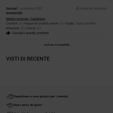
Samuel
3. novembre 2025
Acquisto verificato
Soddisfatto
Mostra originale - Castellano
Comfort
: 5
Rapporto qualità-prezzo
: 5
Taglia
: Taglia perfetta
/5
/5
Materiale
: 5
Colore
: 5
/5
/5
Consiglio questo prodotto
Verificato da
TrustVille
VISTI DI RECENTE
Spedizione e reso gratuiti per i membri
Reso entro 30 giorni