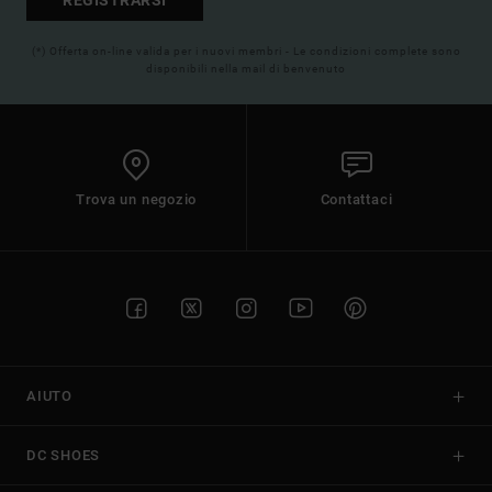
(*) Offerta on-line valida per i nuovi membri - Le condizioni complete sono
disponibili nella mail di benvenuto
Trova un negozio
Contattaci
AIUTO
DC SHOES