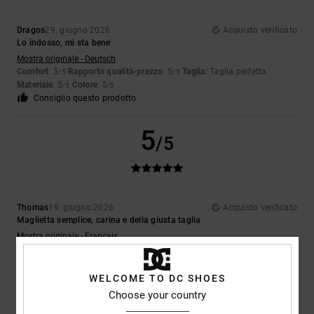
Dragos
29. giugno 2026
Acquisto verificato
Lo indosso, mi sta bene
Mostra originale - Deutsch
Comfort
: 5
Rapporto qualità-prezzo
: 5
Taglia
: Taglia perfetta
/5
/5
Materiale
: 5
Colore
: 5
/5
/5
Consiglio questo prodotto
5
/5
Thomas
19. giugno 2026
Acquisto verificato
Maglietta semplice, carina e della giusta taglia
Mostra originale - Français
Comfort
: 5
Rapporto qualità-prezzo
: 5
Taglia
: Taglia perfetta
/5
/5
Materiale
: 5
Colore
: 5
/5
/5
Consiglio questo prodotto
WELCOME TO DC SHOES
Choose your country