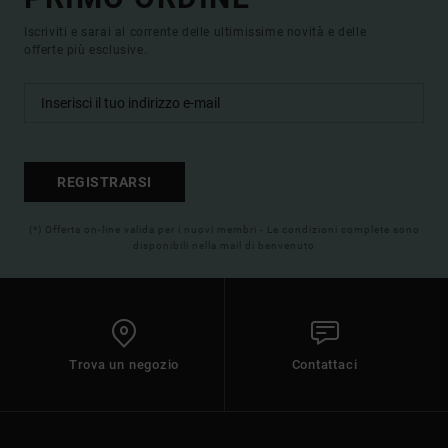
Iscriviti e sarai al corrente delle ultimissime novità e delle
offerte più esclusive.
REGISTRARSI
(*) Offerta on-line valida per i nuovi membri - Le condizioni complete sono
disponibili nella mail di benvenuto
Trova un negozio
Contattaci