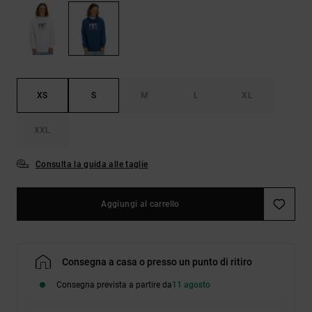
Borse e
risposte
zaini
alle
domande
più
Cinture e
frequenti e
portamonete
accedi al
nostro
XS
S
M
L
XL
modulo di
contatto.
XXL
Consulta
le FAQ
Consulta la guida alle taglie
Aggiungi al carrello
Consegna a casa o presso un punto di ritiro
Consegna prevista a partire da
11 agosto