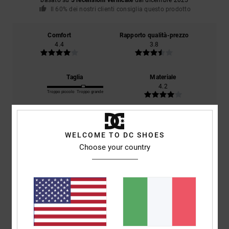
Il 60% dei nostri clienti consiglia questo prodotto
Comfort
Rapporto qualità-prezzo
4.4
3.8
Taglia
Materiale
4.2
Troppo piccolo
Troppo grande
Colore
4.8
WELCOME TO DC SHOES
Choose your country
4
/5