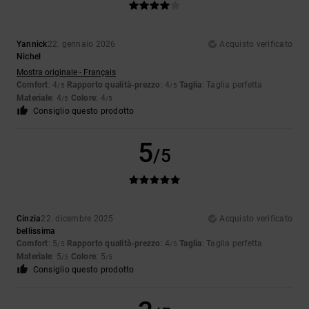
Yannick
22. gennaio 2026
Acquisto verificato
Nichel
Mostra originale - Français
Comfort
: 4
Rapporto qualità-prezzo
: 4
Taglia
: Taglia perfetta
/5
/5
Materiale
: 4
Colore
: 4
/5
/5
Consiglio questo prodotto
5
/5
Cinzia
22. dicembre 2025
Acquisto verificato
bellissima
Comfort
: 5
Rapporto qualità-prezzo
: 4
Taglia
: Taglia perfetta
/5
/5
Materiale
: 5
Colore
: 5
/5
/5
Consiglio questo prodotto