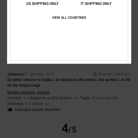
Stéphane
12. febbraio 2026
Acquisto verificato
US SHIPPING ONLY
IT SHIPPING ONLY
Dimensioni conformi
Mostra originale - Français
VIEW ALL COUNTRIES
Comfort
: 4
Rapporto qualità-prezzo
: 3
Taglia
: Taglia perfetta
/5
/5
Materiale
: 4
Colore
: 5
/5
/5
4
/5
Jaderson
27. gennaio 2026
Acquisto verificato
Di solito indosso la taglia L di qualsiasi altra marca, ma questa L di DG
mi sta troppo larga
Mostra originale - English
Comfort
: 5
Rapporto qualità-prezzo
: 4
Taglia
: Troppo grande
/5
/5
Materiale
: 4
Colore
: 5
/5
/5
Consiglio questo prodotto
4
/5