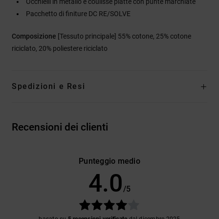
Occhielli in metallo e coulisse piatte con punte marchiate
Pacchetto di finiture DC RE/SOLVE
Composizione
[Tessuto principale] 55% cotone, 25% cotone
riciclato, 20% poliestere riciclato
Spedizioni e Resi
Recensioni dei clienti
Punteggio medio
4.0
/5
basato su
5 recensioni verificate
dal dicembre 2025