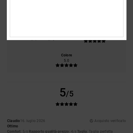
Comfort
Rapporto qualità-prezzo
5.0
4.0
Taglia
Materiale
5.0
Troppo piccolo
Troppo grande
Colore
5.0
5
/5
Claudio
16. luglio 2026
Acquisto verificato
Ottimo
Comfort
: 5
Rapporto qualità-prezzo
: 4
Taglia
: Taglia perfetta
/5
/5