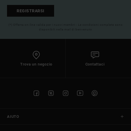
REGISTRARSI
(*) Offerta on-line valida per i nuovi membri - Le condizioni complete sono
disponibili nella mail di benvenuto
Trova un negozio
Contattaci
AIUTO