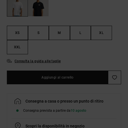
Borse e
risposte
zaini
alle
domande
più
Cinture e
frequenti e
portamonete
accedi al
XS
S
M
L
XL
nostro
modulo di
contatto.
XXL
Consulta
le FAQ
Consulta la guida alle taglie
Aggiungi al carrello
Consegna a casa o presso un punto di ritiro
Consegna prevista a partire da
10 agosto
Scopri la disponibilità in negozio