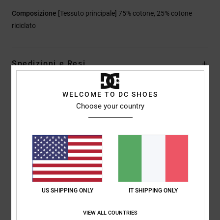
Composizione
[Tessuto principale] 75% cotone, 25% cotone
riciclato
Spedizioni e Resi
WELCOME TO DC SHOES
Recensioni dei clienti
Choose your country
Punteggio medio
5.0
/5
US SHIPPING ONLY
IT SHIPPING ONLY
basato su
1 recensioni verificate
dal luglio 2026
Il 100% dei nostri clienti consiglia questo prodotto
VIEW ALL COUNTRIES