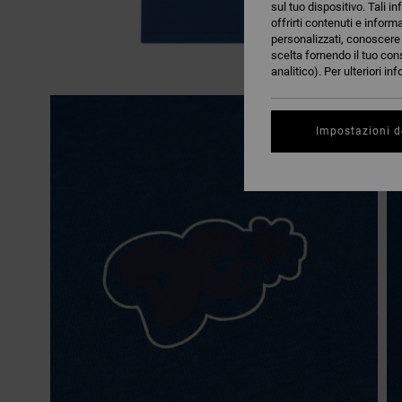
sul tuo dispositivo. Tali in
offrirti contenuti e inform
personalizzati, conoscere m
scelta fornendo il tuo con
analitico). Per ulteriori i
Impostazioni d