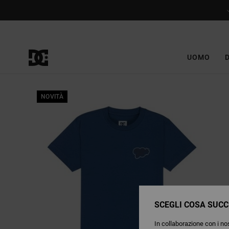
Salta
alle
informazioni
sul
prodotto
UOMO
NOVITÀ
SCEGLI COSA SUCC
In collaborazione con i nos