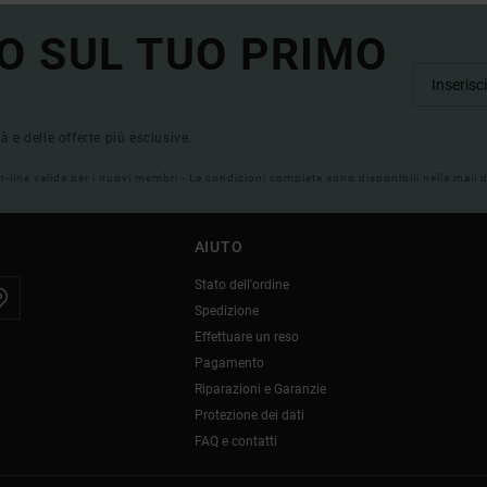
O SUL TUO PRIMO
tà e delle offerte più esclusive.
on-line valida per i nuovi membri - Le condizioni complete sono disponibili nella mail
AIUTO
Stato dell'ordine
Spedizione
Effettuare un reso
Pagamento
Riparazioni e Garanzie
Protezione dei dati
FAQ e contatti