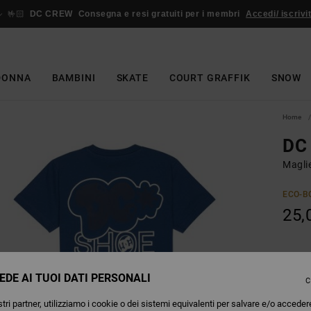
🤟🏻
DC CREW
Consegna e resi gratuiti per i membri
Accedi/ iscrivit
DONNA
BAMBINI
SKATE
COURT GRAFFIK
SNOW
Home
DC
Magli
ECO-B
25,
Colori
EDE AI TUOI DATI PERSONALI
C
tri partner, utilizziamo i cookie o dei sistemi equivalenti per salvare e/o acceder