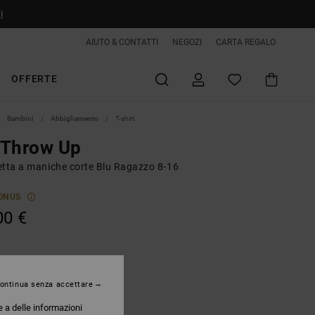
i
AIUTO & CONTATTI
NEGOZI
CARTA REGALO
OFFERTE
Bambini
Abbigliamento
T-shirt
 Throw Up
etta a maniche corte Blu Ragazzo 8-16
ONUS
00 €
Ensign Blue
ontinua senza accettare
e a delle informazioni