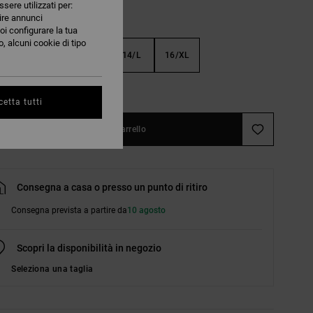
ssere utilizzati per:
nire annunci
oi configurare la tua
, alcuni cookie di tipo
S
10/S
12/M
14/L
16/XL
nsulta la guida alle taglie
etta tutti
Aggiungi al carrello
Consegna a casa o presso un punto di ritiro
Consegna prevista a partire da
10 agosto
Scopri la disponibilità in negozio
Seleziona una taglia