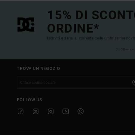
15% DI SCONT
ORDINE*
Iscriviti e sarai al corrente delle ultimissime novi
(*) Offerta 
TROVA UN NEGOZIO
FOLLOW US