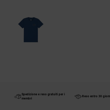
Spedizione e reso gratuiti per i
Reso entro 30 giorn
membri