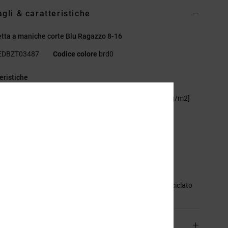
agli & caratteristiche
tta a maniche corte Blu Ragazzo 8-16
EDBZT03487
Codice colore
brd0
eristiche
essuto:
75% cotone, 25% jersey di cotone riciclato [200 g/m2]
stibilità:
lunghezza basica
irocollo
ampe in plastisol sul petto e sul retro
ichetta serigrafata sul collo
ichetta a clip sull'orlo
sizione
[Tessuto principale] 75% cotone, 25% cotone riciclato
izioni e Resi