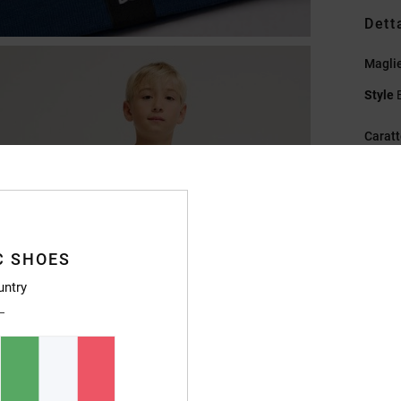
Dett
Maglie
Style
Caratt
T
Ve
G
St
C SHOES
Et
Et
untry
Compo
Sped