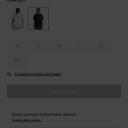
Black
Colori
Borse e
risposte
zaini
alle
domande
più
Cinture e
frequenti e
portamonete
accedi al
nostro
modulo di
contatto.
XS
S
M
L
XL
Consulta
XXL
le FAQ
Consulta la guida alle taglie
Articolo esaurito
Questo prodotto è attualmente esaurito.
Compra altre opzioni