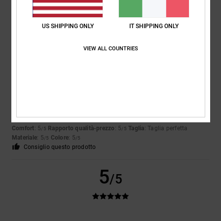
Mostra originale - Français
Comfort
: 5
Rapporto qualità-prezzo
: 4
Taglia
: Taglia perfetta
/5
/5
Materiale
: 4
Colore
: 4
/5
/5
US SHIPPING ONLY
IT SHIPPING ONLY
5
VIEW ALL COUNTRIES
/5
Christopher
8. giugno 2026
Acquisto verificato
Perché sono soddisfatto
Mostra originale - Deutsch
Comfort
: 5
Rapporto qualità-prezzo
: 5
Taglia
: Taglia perfetta
/5
/5
Materiale
: 5
Colore
: 5
/5
/5
Consiglio questo prodotto
5
/5