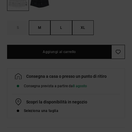
Borse e
risposte
zaini
alle
domande
più
Cinture e
frequenti e
S
M
L
XL
portamonete
accedi al
nostro
modulo di
contatto.
Aggiungi al carrello
Consulta
le FAQ
Consegna a casa o presso un punto di ritiro
Consegna prevista a partire da
8 agosto
Scopri la disponibilità in negozio
Seleziona una taglia