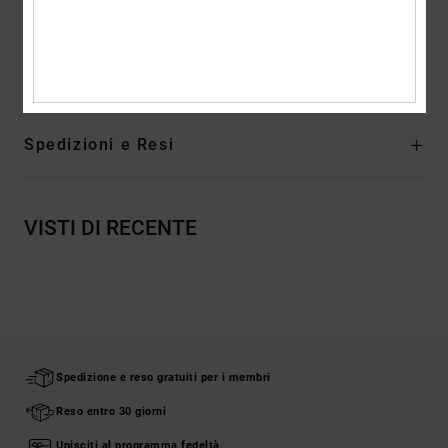
Composizione
[Tessuto principale] 75% cotone, 25% cotone
riciclato
Spedizioni e Resi
VISTI DI RECENTE
Spedizione e reso gratuiti per i membri
Reso entro 30 giorni
Unisciti al programma fedeltà