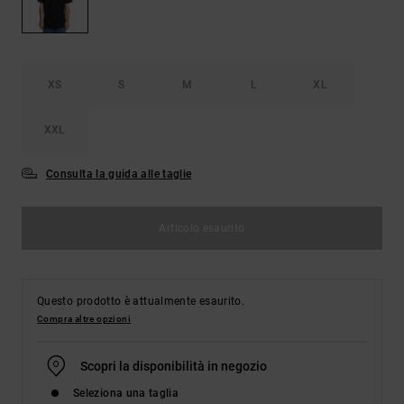
Borse e
risposte
zaini
alle
domande
più
Cinture e
frequenti e
XS
S
M
L
XL
portamonete
accedi al
nostro
modulo di
XXL
contatto.
Consulta la guida alle taglie
Consulta
le FAQ
Articolo esaurito
Questo prodotto è attualmente esaurito.
Compra altre opzioni
Scopri la disponibilità in negozio
Seleziona una taglia