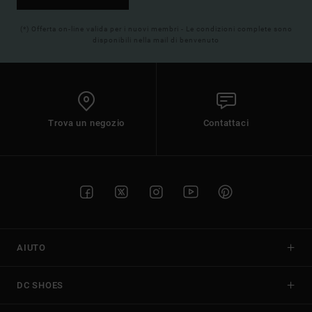
(*) Offerta on-line valida per i nuovi membri - Le condizioni complete sono
disponibili nella mail di benvenuto
Trova un negozio
Contattaci
AIUTO
DC SHOES