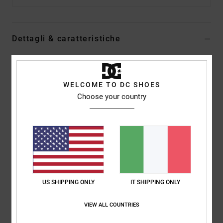
Dettagli & caratteristiche
Maglietta a maniche corte Nero Uomo
Style
ADYZT05452
Codice colore
kvj0
WELCOME TO DC SHOES
Choose your country
Caratteristiche
Tessuto:
jersey in misto di cotone (75%) e cotone riciclato
(25%) [200 g/m2]
Vestibilità:
vestibilità standard
Collo:
Girocollo
Maniche:
maniche corte
US SHIPPING ONLY
IT SHIPPING ONLY
Marcatura:
stampa sul petto con una parte in inchiostro
fosforescente
VIEW ALL COUNTRIES
Etichetta serigrafata centrale sul collo posteriore
Etichetta verticale sovrapposta sull'orlo