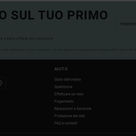
O SUL TUO PRIMO
tà e delle offerte più esclusive.
on-line valida per i nuovi membri - Le condizioni complete sono disponibili nella mail
AIUTO
Stato dell'ordine
Spedizione
Effettuare un reso
Pagamento
Riparazioni e Garanzie
Protezione dei dati
FAQ e contatti