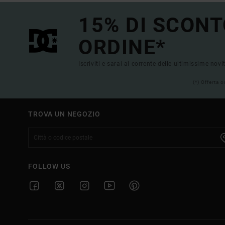
15% DI SCONT
ORDINE*
Iscriviti e sarai al corrente delle ultimissime novi
(*) Offerta 
TROVA UN NEGOZIO
FOLLOW US