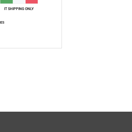
O
IT SHIPPING ONLY
Compo
IES
Sped