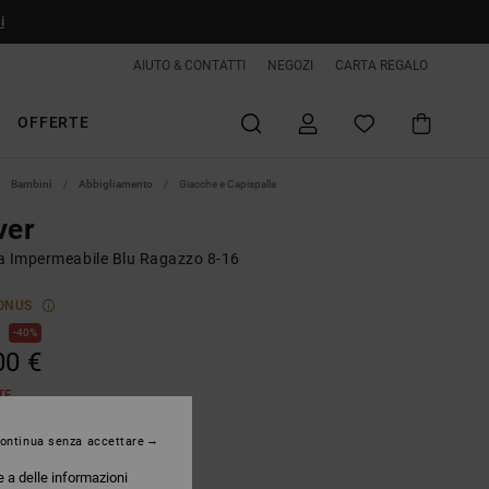
i
AIUTO & CONTATTI
NEGOZI
CARTA REGALO
OFFERTE
Bambini
Abbigliamento
Giacche e Capispalla
ver
a Impermeabile Blu Ragazzo 8-16
ONUS
€
40%
00 €
TE
ontinua senza accettare
Dark Denim
e a delle informazioni