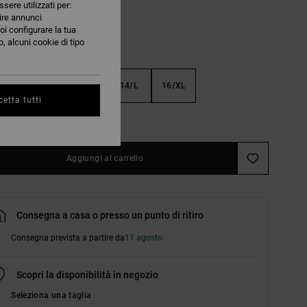
ssere utilizzati per:
nire annunci
oi configurare la tua
, alcuni cookie di tipo
S
10/S
12/M
14/L
16/XL
etta tutti
nsulta la guida alle taglie
Aggiungi al carrello
Consegna a casa o presso un punto di ritiro
Consegna prevista a partire da
11 agosto
Scopri la disponibilità in negozio
Seleziona una taglia