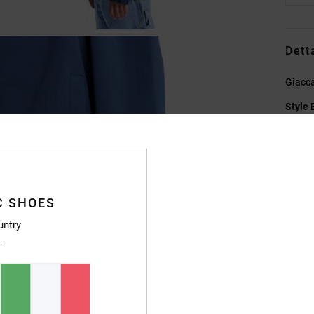
Dett
Giacc
Style
Caratt
T
T
C SHOES
T
V
untry
F
C
T
C
I