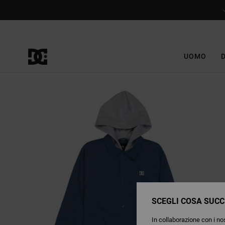
Salta
alle
informazioni
sul
prodotto
UOMO
SCEGLI COSA SUCC
In collaborazione con i nos