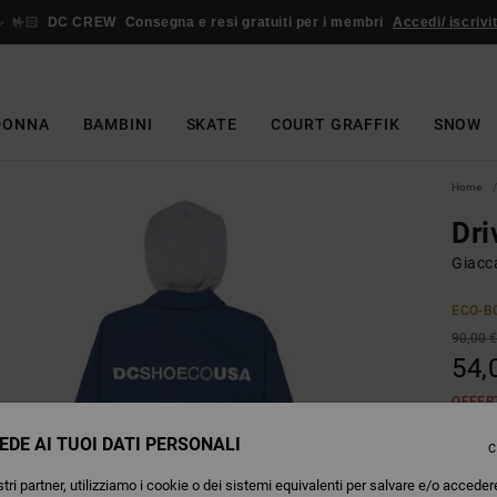
🤟🏻
DC CREW
Consegna e resi gratuiti per i membri
Accedi/ iscrivit
DONNA
BAMBINI
SKATE
COURT GRAFFIK
SNOW
Home
Dri
Giacc
ECO-B
90,00 
54,
OFFER
EDE AI TUOI DATI PERSONALI
C
Colori
tri partner, utilizziamo i cookie o dei sistemi equivalenti per salvare e/o acceder