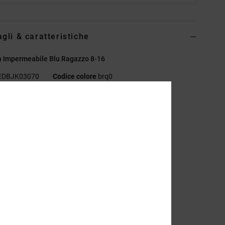
agli & caratteristiche
a Impermeabile Blu Ragazzo 8-16
EDBJK03070
Codice colore
brq0
eristiche
rattamento tessuto:
Trattamento DWR senza PFC
essuto:
poliestere riciclato
essuto:
tessuto semplice [150 g/m2]
estibilità:
Vestibilità relaxed casual e facile da portare
odera:
fodera in taffeta di poliestere
hiusura:
chiusura con zip
asche:
tasche a filetto
appuccio:
fodera in jersey nel cappuccio
cona ricamata sul petto e sulla schiena