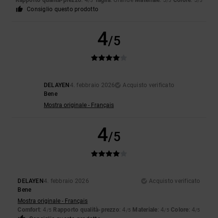
Rapporto qualità-prezzo
: 4
Taglia
: Grande
Materiale
: 5
Colore
: 5
/5
/5
/5
Consiglio questo prodotto
4
/5
DELAYEN
4. febbraio 2026
Acquisto verificato
Bene
Mostra originale - Français
4
/5
DELAYEN
4. febbraio 2026
Acquisto verificato
Bene
Mostra originale - Français
Comfort
: 4
Rapporto qualità-prezzo
: 4
Materiale
: 4
Colore
: 4
/5
/5
/5
/5