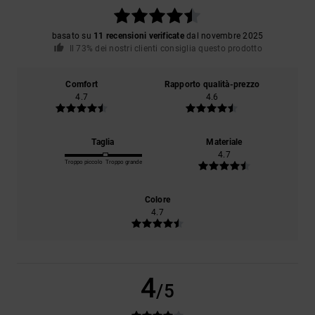
basato su
11 recensioni verificate
dal novembre 2025
Il 73% dei nostri clienti consiglia questo prodotto
Comfort
Rapporto qualità-prezzo
4.7
4.6
Taglia
Materiale
4.7
Troppo piccolo
Troppo grande
Colore
4.7
4
/5