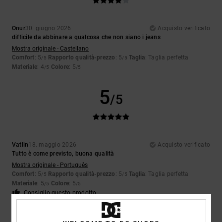
Onur
30. giugno 2026
Acquisto verificato
difficile da abbinare a qualcosa che non siano i jeans
Mostra originale - Castellano
Comfort
: 5
Rapporto qualità-prezzo
: 5
Taglia
: Taglia perfetta
/5
/5
Materiale
: 4
Colore
: 5
/5
/5
5
/5
Vatlin
18. maggio 2026
Acquisto verificato
Tutto è come previsto, buona qualità
Mostra originale - Português
Comfort
: 5
Rapporto qualità-prezzo
: 5
Taglia
: Taglia perfetta
/5
/5
Materiale
: 5
Colore
: 5
/5
/5
Consiglio questo prodotto