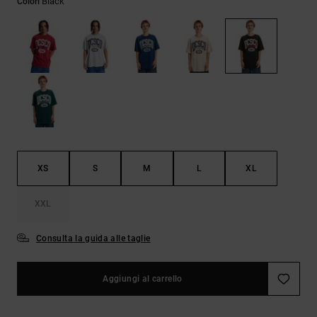
Black
Colori
Borse e
risposte
zaini
alle
domande
più
Cinture e
frequenti e
portamonete
accedi al
nostro
modulo di
contatto.
Consulta
le FAQ
XS
S
M
L
XL
XXL
Consulta la guida alle taglie
Aggiungi al carrello