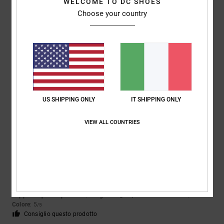
5
/5
WELCOME TO DC SHOES
Choose your country
Clement
26. aprile 2026
Acquisto verificato
Eccellente
Mostra originale - Français
Rapporto qualità-prezzo
: 5
Materiale
: 5
Colore
: 5
/5
/5
/5
Consiglio questo prodotto
US SHIPPING ONLY
IT SHIPPING ONLY
5
/5
VIEW ALL COUNTRIES
Javier
23. febbraio 2026
Acquisto verificato
Fantastico
Mostra originale - Castellano
Rapporto qualità-prezzo
: 5
Taglia
: Taglia perfetta
Materiale
: 5
/5
/5
Colore
: 5
/5
Consiglio questo prodotto