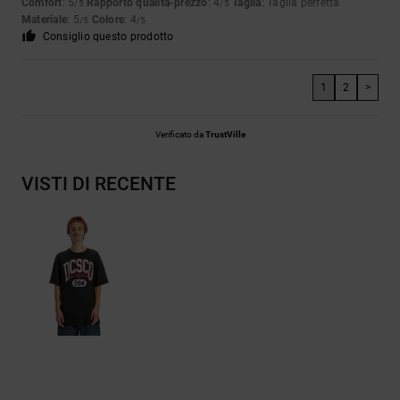
Comfort
: 5
Rapporto qualità-prezzo
: 4
Taglia
: Taglia perfetta
/5
/5
Materiale
: 5
Colore
: 4
/5
/5
Consiglio questo prodotto
1
2
>
Verificato da
TrustVille
VISTI DI RECENTE