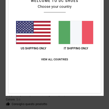
5
/5
WELCOME TO DC SHOES
Choose your country
Clement
26. aprile 2026
Acquisto verificato
Eccellente
Mostra originale - Français
Rapporto qualità-prezzo
: 5
Materiale
: 5
Colore
: 5
/5
/5
/5
Consiglio questo prodotto
US SHIPPING ONLY
IT SHIPPING ONLY
5
/5
VIEW ALL COUNTRIES
Javier
23. febbraio 2026
Acquisto verificato
Fantastico
Mostra originale - Castellano
Rapporto qualità-prezzo
: 5
Taglia
: Taglia perfetta
Materiale
: 5
/5
/5
Colore
: 5
/5
Consiglio questo prodotto