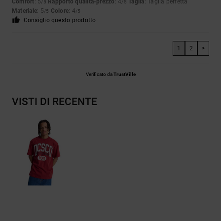
Comfort
: 5
Rapporto qualità-prezzo
: 4
Taglia
: Taglia perfetta
/5
/5
Materiale
: 5
Colore
: 4
/5
/5
Consiglio questo prodotto
1
2
>
Verificato da
TrustVille
VISTI DI RECENTE