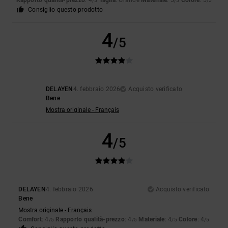
Rapporto qualità-prezzo
: 4
Taglia
: Grande
Materiale
: 5
Colore
: 5
/5
/5
/5
Consiglio questo prodotto
4
/5
DELAYEN
4. febbraio 2026
Acquisto verificato
Bene
Mostra originale - Français
4
/5
DELAYEN
4. febbraio 2026
Acquisto verificato
Bene
Mostra originale - Français
Comfort
: 4
Rapporto qualità-prezzo
: 4
Materiale
: 4
Colore
: 4
/5
/5
/5
/5