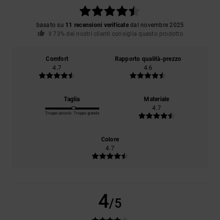
basato su
11 recensioni verificate
dal novembre 2025
Il 73% dei nostri clienti consiglia questo prodotto
Comfort
Rapporto qualità-prezzo
4.7
4.6
Taglia
Materiale
4.7
Troppo piccolo
Troppo grande
Colore
4.7
4
/5