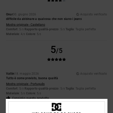
Onur
30. giugno 2026
Acquisto verificato
difficile da abbinare a qualcosa che non siano i jeans
Mostra originale - Castellano
Comfort
: 5
Rapporto qualità-prezzo
: 5
Taglia
: Taglia perfetta
/5
/5
Materiale
: 4
Colore
: 5
/5
/5
5
/5
Vatlin
18. maggio 2026
Acquisto verificato
Tutto è come previsto, buona qualità
Mostra originale - Português
Comfort
: 5
Rapporto qualità-prezzo
: 5
Taglia
: Taglia perfetta
/5
/5
Materiale
: 5
Colore
: 5
/5
/5
Consiglio questo prodotto