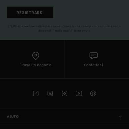
REGISTRARSI
(*) Offerta on-line valida per i nuovi membri - Le condizioni complete sono
disponibili nella mail di benvenuto
Trova un negozio
Contattaci
AIUTO