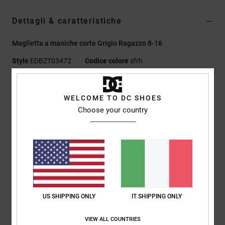
Dettagli & caratteristiche
Maglietta a maniche corte Grigio Ragazzo 8-16
Style
EDBZT03472
Codice colore
sfrh
Caratteristiche
WELCOME TO DC SHOES
Tessuto:
75% cotone, 25% jersey di cotone riciclato [200
Choose your country
g/m2]
Vestibilità:
lunghezza basica
Girocollo
Stampe digitali e in rilievo su petto e retro
Etichetta serigrafata sul collo
Etichetta a clip sull'orlo
US SHIPPING ONLY
IT SHIPPING ONLY
Composizione
[Tessuto principale] 75% cotone, 25% cotone
riciclato
VIEW ALL COUNTRIES