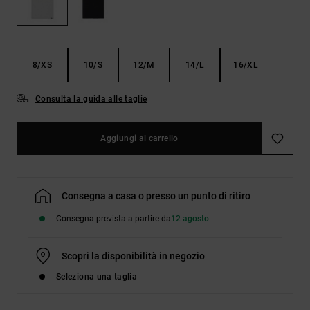
Borse e
risposte
zaini
alle
domande
più
Cinture e
frequenti e
8/XS
10/S
12/M
14/L
16/XL
portamonete
accedi al
nostro
modulo di
Consulta la guida alle taglie
contatto.
Consulta
Aggiungi al carrello
le FAQ
Consegna a casa o presso un punto di ritiro
Consegna prevista a partire da
12 agosto
Scopri la disponibilità in negozio
Seleziona una taglia