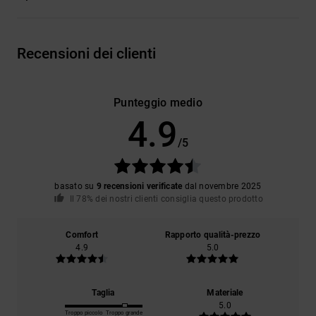
Recensioni dei clienti
Punteggio medio
4.9
/5
basato su
9 recensioni verificate
dal novembre 2025
Il 78% dei nostri clienti consiglia questo prodotto
Comfort
Rapporto qualità-prezzo
4.9
5.0
Taglia
Materiale
5.0
Troppo piccolo
Troppo grande