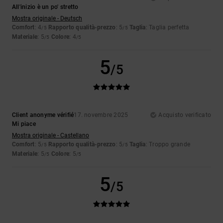
All'inizio è un po' stretto
Mostra originale - Deutsch
Comfort
: 4
Rapporto qualità-prezzo
: 5
Taglia
: Taglia perfetta
/5
/5
Materiale
: 5
Colore
: 4
/5
/5
5
/5
Client anonyme vérifié
17. novembre 2025
Acquisto verificato
Mi piace
Mostra originale - Castellano
Comfort
: 5
Rapporto qualità-prezzo
: 5
Taglia
: Troppo grande
/5
/5
Materiale
: 5
Colore
: 5
/5
/5
5
/5