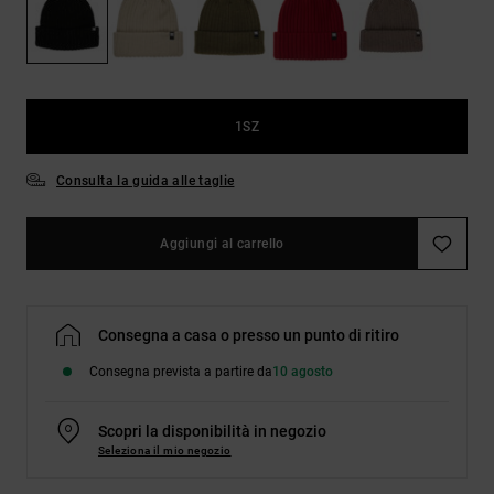
Borse e
risposte
zaini
alle
domande
più
Cinture e
frequenti e
portamonete
accedi al
1SZ
nostro
modulo di
contatto.
Consulta la guida alle taglie
Consulta
le FAQ
Aggiungi al carrello
Consegna a casa o presso un punto di ritiro
Consegna prevista a partire da
10 agosto
Scopri la disponibilità in negozio
Seleziona il mio negozio