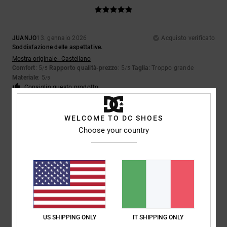
JUANJO
13. gennaio 2026
Acquisto verificato
Soddisfazione delle aspettative.
Mostra originale - Castellano
Comfort
: 5
Rapporto qualità-prezzo
: 5
Taglia
: Troppo grande
/5
/5
Materiale
: 5
/5
Consiglio questo prodotto
5
/5
WELCOME TO DC SHOES
Choose your country
JUANJO
13. gennaio 2026
Acquisto verificato
Soddisfazione delle aspettative.
Mostra originale - Castellano
Comfort
: 5
Rapporto qualità-prezzo
: 5
Taglia
: Troppo grande
/5
/5
Materiale
: 5
Colore
: 5
/5
/5
Consiglio questo prodotto
US SHIPPING ONLY
IT SHIPPING ONLY