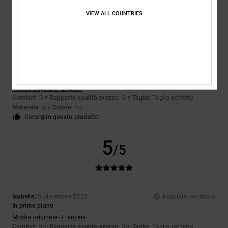
5
VIEW ALL COUNTRIES
/5
Kayleigh
12. gennaio 2026
Acquisto verificato
Mi piace tantissimo
Mostra originale - English
Comfort
: 5
Rapporto qualità-prezzo
: 5
Taglia
: Taglia perfetta
/5
/5
Materiale
: 5
Colore
: 5
/5
/5
Consiglio questo prodotto
5
/5
Isabelle
25. dicembre 2025
Acquisto verificato
In primo piano
Mostra originale - Français
Comfort
: 5
Rapporto qualità-prezzo
: 5
Taglia
: Taglia perfetta
/5
/5